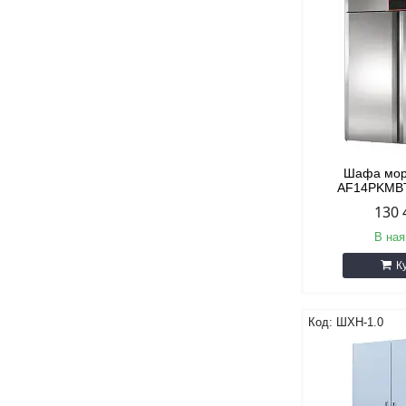
Шафа мор
AF14PKMB
130 
В ная
К
ШХН-1.0