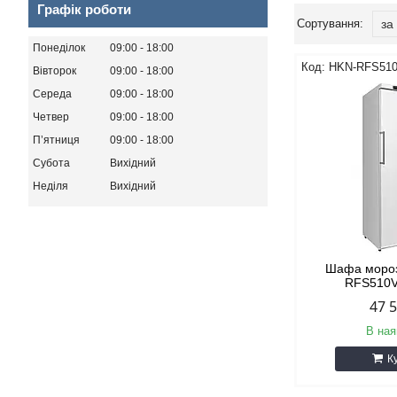
Графік роботи
Понеділок
09:00
18:00
HKN-RFS51
Вівторок
09:00
18:00
Середа
09:00
18:00
Четвер
09:00
18:00
Пʼятниця
09:00
18:00
Субота
Вихідний
Неділя
Вихідний
Шафа мороз
RFS510V
47 
В ная
К