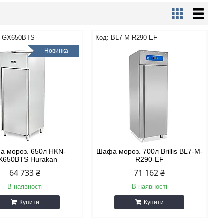
-GX650BTS
BL7-M-R290-EF
Новинка
 мороз. 650л HKN-
Шафа мороз. 700л Brillis BL7-M-
X650BTS Hurakan
R290-EF
64 733 ₴
71 162 ₴
В наявності
В наявності
Купити
Купити