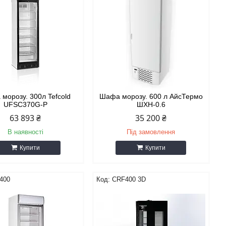
морозу. 300л Tefcold
Шафа морозу. 600 л АйсТермо
UFSC370G-P
ШХН-0.6
63 893 ₴
35 200 ₴
В наявності
Під замовлення
Купити
Купити
400
CRF400 3D