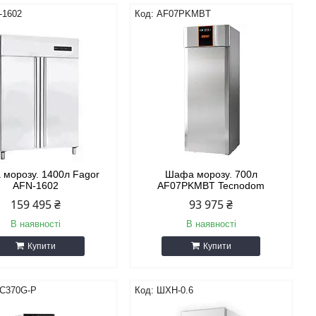
-1602
AF07PKMBT
морозу. 1400л Fagor
Шафа морозу. 700л
AFN-1602
AF07PKMBT Tecnodom
159 495 ₴
93 975 ₴
В наявності
В наявності
Купити
Купити
C370G-P
ШХН-0.6