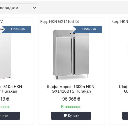
0V
HKN-GX1410BTS
HKN
Новинка
Новинка
. 510л HKN-
Шафа мороз. 1300л HKN-
Шафа
 Hurakan
GX1410BTS Hurakan
G
513 ₴
96 968 ₴
вності
В наявності
упити
Купити