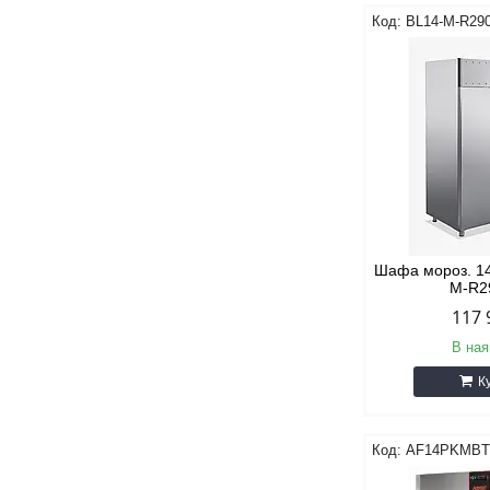
BL14-M-R29
Шафа мороз. 140
M-R2
117 
В ная
К
AF14PKMB