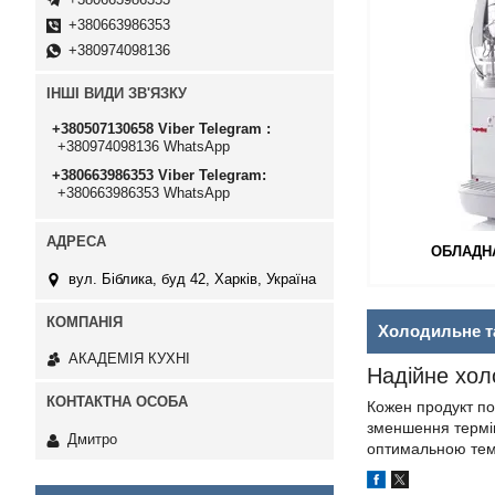
+380663986353
+380974098136
ІНШІ ВИДИ ЗВ'ЯЗКУ
+380507130658 Viber Telegram
+380974098136 WhatsApp
+380663986353 Viber Telegram
+380663986353 WhatsApp
ОБЛАДН
вул. Біблика, буд 42, Харків, Україна
Холодильне т
АКАДЕМІЯ КУХНІ
Надійне хол
Кожен продукт по
зменшення терміну
Дмитро
оптимальною темп