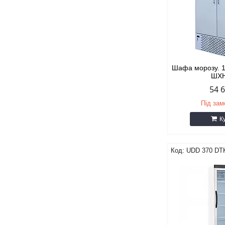
Шафа морозу. 
ШХН
54 
Під за
К
UDD 370 DT