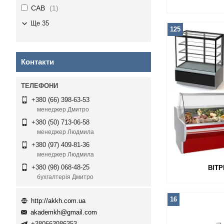
CAB
1
Ще 35
125
Контакти
+380 (66) 398-63-53
менеджер Дмитро
+380 (50) 713-06-58
менеджер Людмила
+380 (97) 409-81-36
менеджер Людмила
+380 (98) 068-48-25
ВІТ
бухгалтерія Дмитро
16
http://akkh.com.ua
akademkh@gmail.com
+380663986353