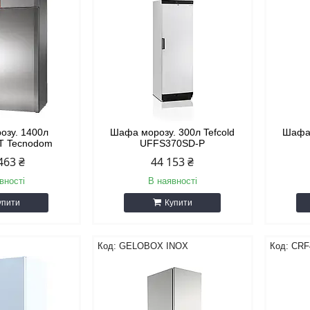
озу. 1400л
Шафа морозу. 300л Tefcold
Шафа 
T Tecnodom
UFFS370SD-P
463 ₴
44 153 ₴
вності
В наявності
упити
Купити
GELOBOX INOX
CRF