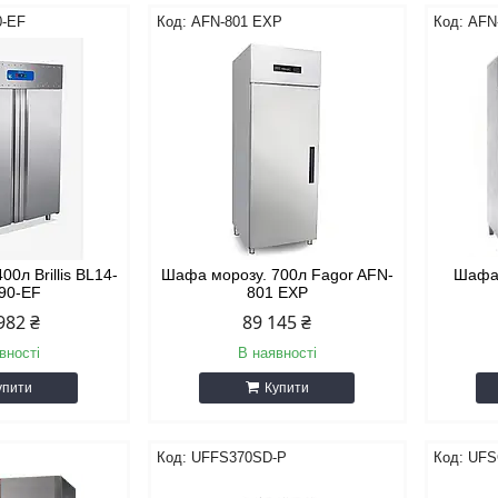
0-EF
AFN-801 EXP
AFN
0л Brillis BL14-
Шафа морозу. 700л Fagor AFN-
Шафа 
90-EF
801 EXP
982 ₴
89 145 ₴
вності
В наявності
упити
Купити
T
UFFS370SD-P
UFS