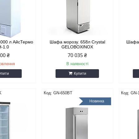
1000 л АйсТермо
Шафа морозу. 658л Crystal
Шафа 
-1.0
GELOBOXINOX
600 ₴
70 035 ₴
мовлення
В наявності
упити
Купити
K
GN-650BT
GN-
Новинка