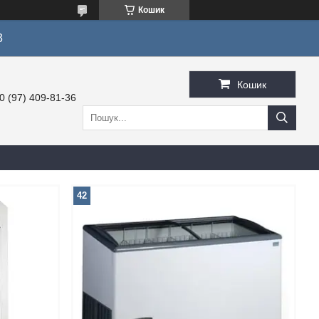
Кошик
3
Кошик
0 (97) 409-81-36
42