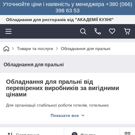
Уточнюйте ціни і наявність у менеджера +380 (066)
398 63 53
Обладнання для ресторанів від "АКАДЕМІЇ КУХНІ"
Товари та послуги
Обладнання для пральні
Обладнання для пральні
Обладнання для пральні від
перевірених виробників за вигідними
цінами
Для організації стабільної роботи готелів, готельних
комплексів з СПА-центрів різного призначення варто
Показати все
скористатися пральні технікою. Професійні пристрої
дозволяють швидко відіпрати, висушити і погладити велику
кількість білизни. Спеціалізовані апарати також затребувані в
лікарнях, спортклубах, будинках відпочинку, пансіонатах,
Сортування
0
Фільтри