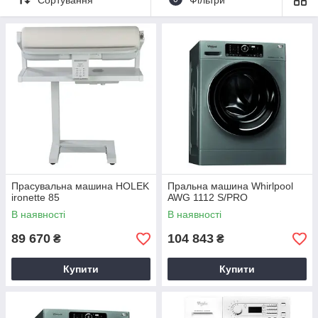
комерційних підприємствах.
Компанія
Харкова
«
Академія кухні
» пропонує придбати
обладнання для пральні
за доступною вартості.
Представлені моделі значно спростять роботу персоналу і
прискорює виробничий процес.
Прасувальна машина HOLEK
Пральна машина Whirlpool
ironette 85
AWG 1112 S/PRO
В наявності
В наявності
89 670
104 843
₴
₴
Купити
Купити