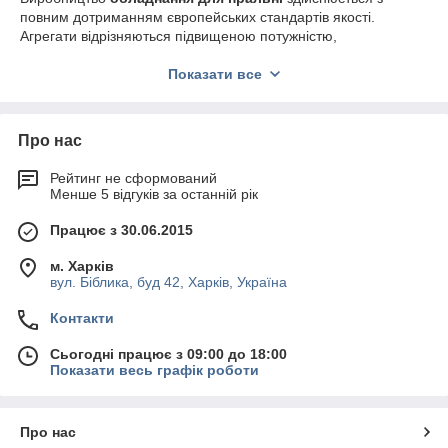
повним дотриманням європейських стандартів якості.
Агрегати відрізняються підвищеною потужністю,
зносостійкістю, довговічністю, довгим терміном служби.
Показати все
У каталозі магазина можна вибрати наступні види пристроїв:
Промышленные стиральные машины
. Модели
изготовлены фирмой Whirlpool с максимальной
Про нас
загрузкой белья от 8 до 12 кг. При производстве
барабанов используется сплав нержавейки и титана,
Рейтинг не сформований
что исключает коррозию и деформацию.
Менше 5 відгуків за останній рік
Подрессорные агрегаты получили автоматическое
управление, а частота вращения достигает 1200-1400
Працює з 30.06.2015
об/мин.
м. Харків
Сушильные машины. Автоматические устройства
вул. Біблика, буд 42, Харків, Україна
компании Whirlpool полностью удалят влагу из чистого
постиранного белья. Техника с множеством программ
Контакти
способна высушить за одну загрузку 8-9 килограмм
постельных принадлежностей или одежды.
Сьогодні працює з 09:00 до 18:00
Показати весь графік роботи
Гладильные машины. Устройство чешского бренда
Holek с производительностью 10 кг/час комплектуется
пятью режимами нагрева. Модель получила плавно
регулируемую скорость до 2 м/мин.
Про нас