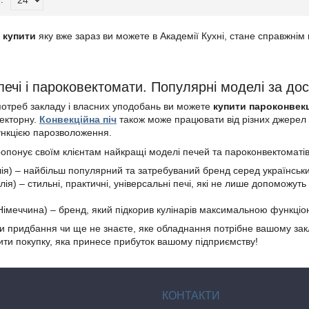
, купити
яку вже зараз ви можете в Академії Кухні, стане справжнім
 печі і пароковектомати. Популярні моделі за до
 потреб закладу і власних уподобань ви можете
купити пароконвекц
екторну.
Конвекційна піч
також може працювати від різних джерел 
нкцією парозволоження.
ропонує своїм клієнтам найкращі моделі печей та пароконвектоматів 
я) – найбільш популярний та затребуваний бренд серед українських к
я) – стильні, практичні, універсальні печі, які не лише допоможуть 
імеччина) – бренд, який підкорив кулінарів максимальною функціо
ти придбання чи ще не знаєте, яке обладнання потрібне вашому зак
ти покупку, яка принесе прибуток вашому підприємству!