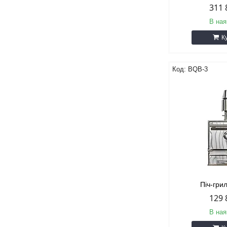
311 
В ная
К
BQB-3
Піч-гри
129 
В ная