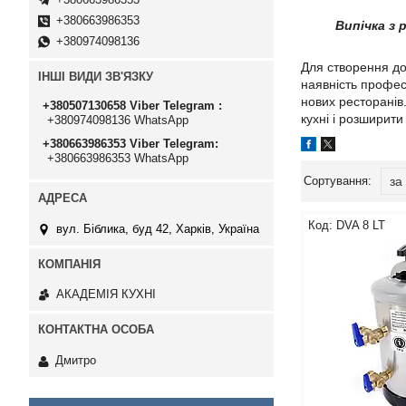
+380663986353
Випічка з 
+380974098136
Для створення до
ІНШІ ВИДИ ЗВ'ЯЗКУ
наявність профес
нових ресторанів
+380507130658 Viber Telegram
кухні і розширити
+380974098136 WhatsApp
+380663986353 Viber Telegram
+380663986353 WhatsApp
DVA 8 LT
вул. Біблика, буд 42, Харків, Україна
АКАДЕМІЯ КУХНІ
Дмитро