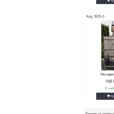
К
BQS-3
Піч-гри
168 
В ная
К