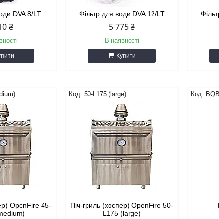
води DVA 8/LT
Фільтр для води DVA 12/LT
Фільт
10 ₴
5 775 ₴
вності
В наявності
упити
Купити
dium)
50-L175 (large)
BQB
ер) OpenFire 45-
Піч-гриль (хоспер) OpenFire 50-
medium)
L175 (large)