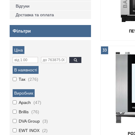
Відгуки
Доставка та оплата
Фільтри
ПЕ
Ціна
33
В наявності
Так
276
Виробник
Apach
47
Brillis
76
DVA Group
3
EWT INOX
2
РО