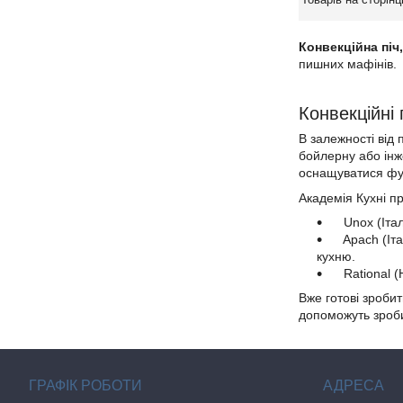
Конвекційна піч
пишних мафінів.
Конвекційні
В залежності від
бойлерну або інж
оснащуватися фу
Академія Кухні п
Unox (Італі
Apach (Італі
кухню.
Rational (Н
Вже готові зроби
допоможуть зроби
ГРАФІК РОБОТИ