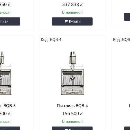
850 ₴
337 838 ₴
вності
В наявності
упити
Купити
BQB-4
BQS
ль BQB-3
Піч-гриль BQB-4
800 ₴
156 500 ₴
вності
В наявності