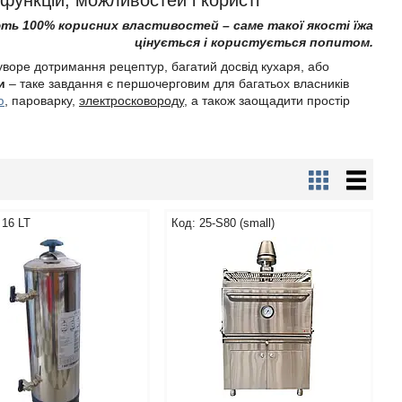
функцій, можливостей і користі
ають 100% корисних властивостей – саме такої якості їжа
цінується і користується попитом.
уворе дотримання рецептур, багатий досвід кухаря, або
и
– таке завдання є першочерговим для багатьох власників
ю
, пароварку,
электросковороду
, а також заощадити простір
 16 LT
25-S80 (small)