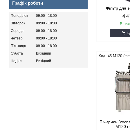
Графік роботи
Фільтр для 
4 4
Понеділок
09:00
18:00
Вівторок
09:00
18:00
В ная
Середа
09:00
18:00
К
Четвер
09:00
18:00
Пʼятниця
09:00
18:00
Субота
Вихідний
45-M120 (me
Неділя
Вихідний
Піч-гриль (хосп
M120 (