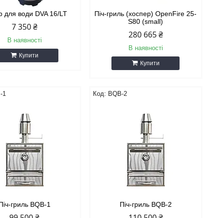
р для води DVA 16/LT
Піч-гриль (хоспер) OpenFire 25-
S80 (small)
7 350 ₴
280 665 ₴
В наявності
В наявності
Купити
Купити
-1
BQB-2
Піч-гриль BQB-1
Піч-гриль BQB-2
99 500 ₴
110 500 ₴