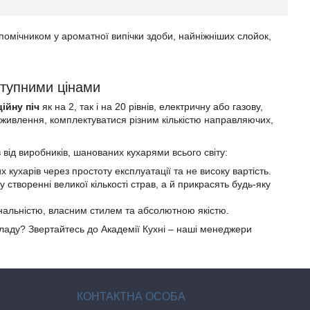
 помічником у ароматної випічки здоби, найніжніших слойок,
ступними цінами
ійну піч
як на 2, так і на 20 рівнів, електричну або газову,
живлення, комплектуватися різним кількістю направляючих,
від виробників, шанованих кухарями всього світу:
ухарів через простоту експлуатації та не високу вартість.
у створенні великої кількості страв, а й прикрасять будь-яку
нальністю, власним стилем та абсолютною якістю.
ладу? Звертайтесь до Академії Кухні – наші менеджери