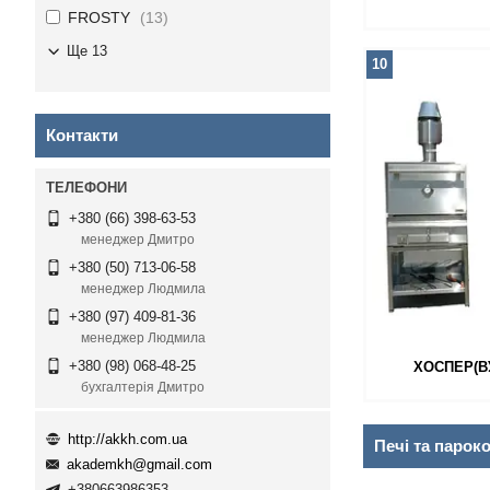
FROSTY
13
Ще 13
10
Контакти
+380 (66) 398-63-53
менеджер Дмитро
+380 (50) 713-06-58
менеджер Людмила
+380 (97) 409-81-36
менеджер Людмила
+380 (98) 068-48-25
ХОСПЕР(В
бухгалтерія Дмитро
http://akkh.com.ua
Печі та парок
akademkh@gmail.com
+380663986353