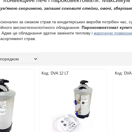
Конвекційні печі і пароковектомати. Максимум 
рум'яною скоринкою, запашні соковиті стейки, овочі, зберіг
сконалих за смаком страв та кондитерських виробів потрібен час, с
ійного високотехнологічного обладнання.
Пароконвектомат купит
. Адже це обладнання здатне замінити теплову і
жарочную поверхн
 асортимент страв.
DVA 12 LT
DVA