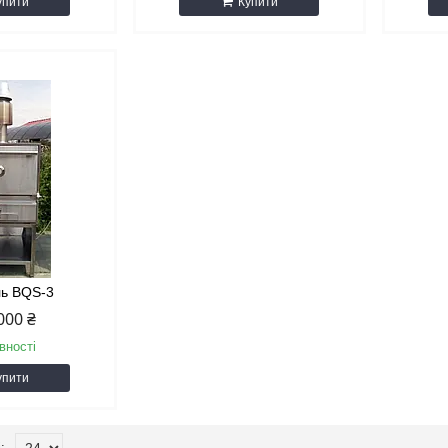
упити
Купити
ль BQS-3
000 ₴
вності
упити