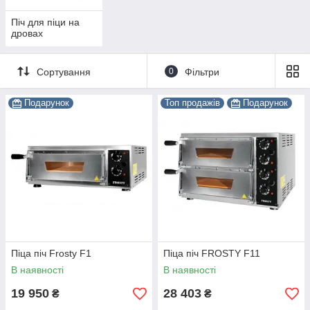
Піч для піци на
дровах
Сортування
0
Фільтри
Подарунок
Топ продажів
Подарунок
Піца піч Frosty F1
Піца піч FROSTY F11
В наявності
В наявності
19 950
28 403
₴
₴