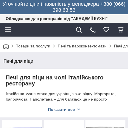
Уточнюйте ціни і наявність у менеджера +380 (066)
398 63 53
Обладнання для ресторанів від "АКАДЕМІЇ КУХНІ"
Товари та послуги
Печі та пароконвектомати
Печі дл
Печі для піци
Печі для піци на чолі італійського
ресторану
Італійська кухня стала для українців вже рідну. Маргарита,
Каприччоза, Наполетана – для багатьох це не просто
мелодійні італійські слова, а улюблені види піци. Гості піцерій
Показати все
і тратторій чудово розбираються в італійській кухні. І тому
мета кожного власника такого ресторану – запропонувати
страви з абсолютною якістю і неповторним смаком.