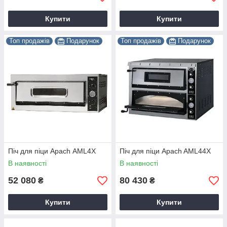
Купити
Купити
Топ продажів
Подарунок
Топ продажів
Подарунок
Піч для піци Apach АML4X
Піч для піци Apach AML44X
В наявності
В наявності
52 080
80 430
₴
₴
Купити
Купити