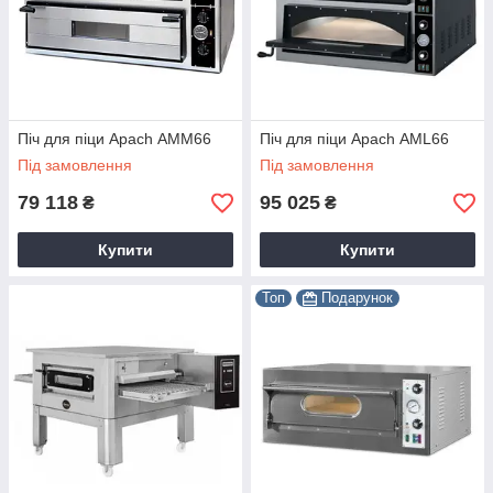
Піч для піци Apach АMМ66
Піч для піци Apach АML66
Під замовлення
Під замовлення
79 118
95 025
₴
₴
Купити
Купити
Топ
Подарунок