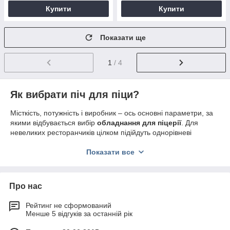
Купити
Купити
Показати ще
1
/ 4
Як вибрати піч для піци?
Місткість, потужність і виробник – ось основні параметри, за
якими відбувається вибір
обладнання для піцерії
. Для
невеликих ресторанчиків цілком підійдуть однорівневі
варіанти з камерою на 2-4 піци. Для великих закладів часто
закуповуються кілька одиниць такого обладнання.
Показати все
Всі
печі для піци
працюють за одним принципом. Заготівля
з начинкою викладаються на під, який нагрівається,
рівномірно поширюючи тепло по камері і пропекая основу з
Про нас
начинкою.
Рейтинг не сформований
Середня температура приготування піци становить 200°С.
Менше 5 відгуків за останній рік
Але в залежності від продукту, вона повинна регулюватися.
Так, тонка заготовка, яка в результаті повинна вийти