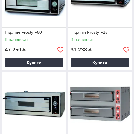
Піца піч Frosty F50
Піца піч Frosty F25
В наявності
В наявності
47 250
31 238
₴
₴
Купити
Купити