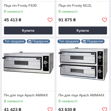
Піца піч Frosty F630
Піца піч Frosty M12L
В наявності
В наявності
45 413
91 875
₴
₴
Купити
Купити
Топ продажів
Подарунок
Топ продажів
Подарунок
Піч для піци Apach АMМ4Х
Піч для піци Apach АMМ44X
В наявності
В наявності
41 423
63 630
₴
₴