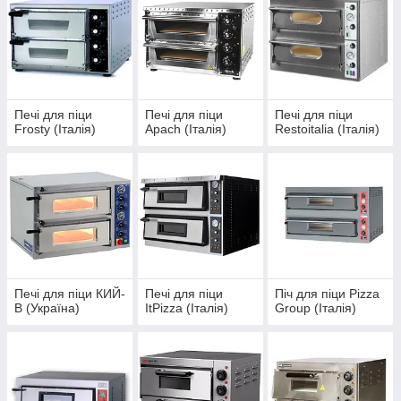
Піч для піци
– те обладнання, яке здатне зробити основу
ідеально пропеченою, а начинку – соковитою.
Печі для піци
Печі для піци
Печі для піци
Frosty (Італія)
Арасһ (Італія)
Restoitalia (Італія)
Печі для піци КИЙ-
Печі для піци
Піч для піци Pizza
В (Україна)
ItPizza (Італія)
Group (Італія)