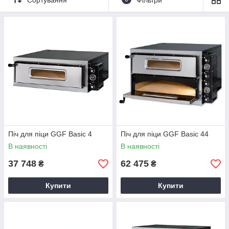
Клієнти можуть купити теплове обладнання у компанії
«
Академія кухні
». Пристрої відмінно підійдуть для
ресторанів, точок швидкого харчування, кафе, піцерій,
торгових центрів. Піца готується на кам'яному керамічному
поді, здатного акумулювати тепло для якісного випікання.
Піч для піци GGF Basic 4
Піч для піци GGF Basic 44
В наявності
В наявності
37 748
62 475
₴
₴
Купити
Купити