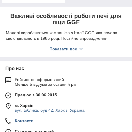
Важливі особливості роботи печі для
піци GGF
Моделі виробляються компанією з Італії GGF, яка почала
свою діяльність в 1985 році. Постійне впровадження
інноваційних рішень дало можливість фірмі отримати
Показати все
лідируючі місця на європейському ринку кухонного
обладнання.
Печі для піци GGF можуть бути одно- або двокамерними.
Про нас
Завдяки застосуванню поду із спеціального каменю дає
можливість рівномірно пропікати вироби різних діаметрів до
Рейтинг не сформований
утворення хрусткої скоринки. Наявність дверей зі скляним
Менше 5 відгуків за останній рік
вікном, термометра та підсвічування дозволяє кухареві легко
контролювати процес приготування випічки. При
Працює з 30.06.2015
виготовленні корпусу застосовується нержавіюча сталь.
Техніка має:
м. Харків
вул. Біблика, буд 42, Харків, Україна
економічність;
велику місткість;
Контакти
можливість випікати до 8 піц діаметром до 30 см за
Сьогодні вихідний