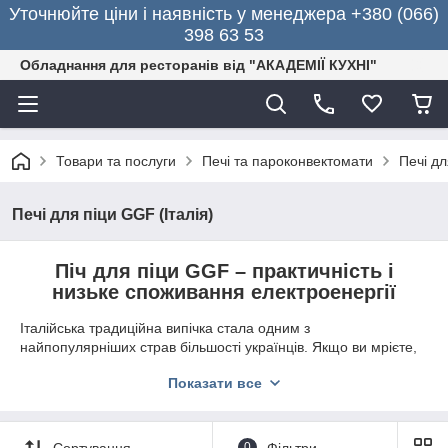
Уточнюйте ціни і наявність у менеджера +380 (066)
398 63 53
Обладнання для ресторанів від "АКАДЕМІЇ КУХНІ"
Товари та послуги
Печі та пароконвектомати
Печі дл
Печі для піци GGF (Італія)
Піч для піци GGF – практичність і
низьке споживання електроенергії
Італійська традиційна випічка стала одним з
найпопулярніших страв більшості українців. Якщо ви мрієте,
щоб ваше підприємство принесло великий прибуток –
Показати все
купуйте компактну
піч для піци
GGF
з високим рівнем
продуктивності. Завдяки вбудованим Тенам гарантується
швидкий розігрів внутрішньої камери до необхідної
температури.
Сортування
0
Фільтри