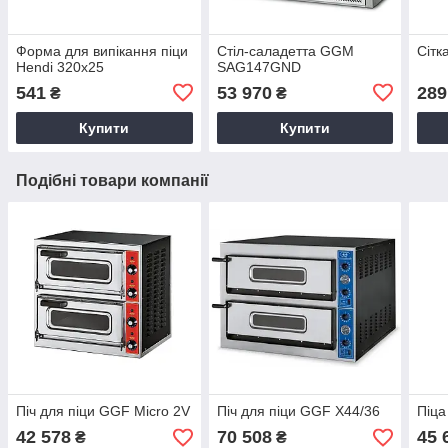
Форма для випікання піци
Стіл-саладетта GGM
Сітк
Hendi 320x25
SAG147GND
541
53 970
289
₴
₴
Купити
Купити
Подібні товари компанії
Піч для піци GGF Micro 2V
Піч для піци GGF X44/36
Піца
42 578
70 508
45 
₴
₴