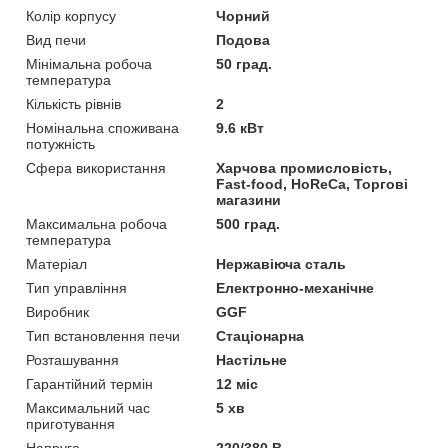
Колір корпусу
Чорний
Вид печи
Подова
Мінімальна робоча
50 град.
температура
Кількість рівнів
2
Номінальна споживана
9.6 кВт
потужність
Сфера використання
Харчова промисловість,
Fast-food, HoReCa, Торгові
магазини
Максимальна робоча
500 град.
температура
Матеріал
Нержавіюча сталь
Тип управління
Електронно-механічне
Виробник
GGF
Тип встановлення печи
Стаціонарна
Розташування
Настільне
Гарантійний термін
12 міс
Максимальний час
5 хв
приготування