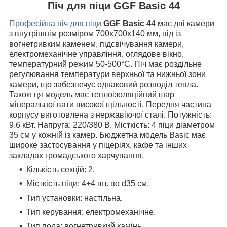
Піч для піци GGF Basic 44
Професійна піч для піци
GGF Basic 4
4 має дві камери
з внутрішнім розміром 700х700х140 мм, під із
вогнетривким каменем, підсвічування камери,
електромеханічне управління, оглядове вікно,
температурний режим 50-500
°C
. Піч має роздільне
регулювання температури верхньої та нижньої зони
камери, що забезпечує однаковий розподіл тепла.
Також ця модель має теплоізоляційний шар
мінеральної вати високої щільності. Передня частина
корпусу виготовлена ​​з нержавіючої сталі. Потужність:
9.6 кВт. Напруга: 220/380 В. Місткість: 4 піци діаметром
35 см у кожній із камер. Бюджетна модель Basic має
широке застосування у піцеріях, кафе та інших
закладах громадського харчування.
Кількість секцій: 2.
Місткість піци: 4+4 шт. по d35 см.
Тип установки: настільна.
Тип керування: електромеханічне.
Тип пода: вогнетривкий камінь.