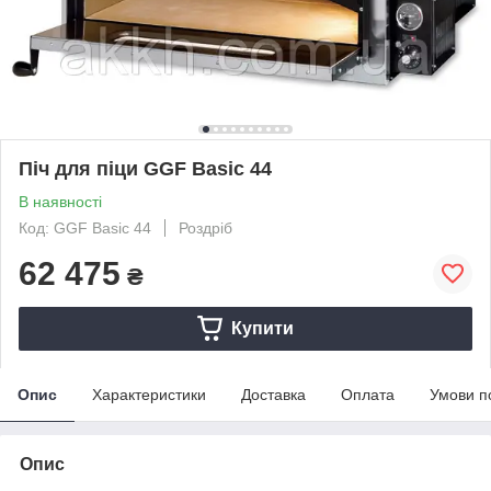
Піч для піци GGF Basic 44
В наявності
Код: GGF Basic 44
Роздріб
62 475
₴
Купити
Опис
Характеристики
Доставка
Оплата
Умови п
Опис