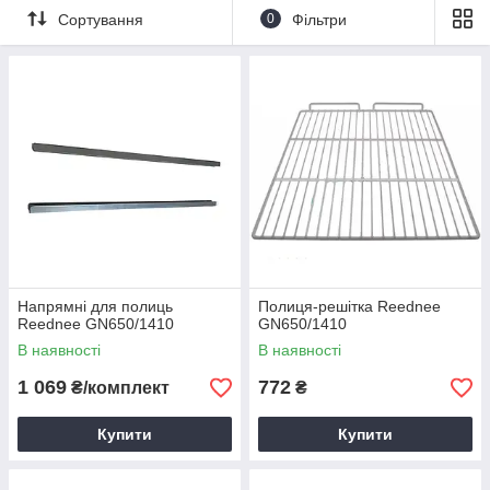
поломок потрібно швидко придбати якісні
запчастини та
Сортування
0
Фільтри
аксесуари до холодильного обладнання.
Для купівлі виробів за демократичною вартості зверніться в
інтернет-магазин
Харкова
«
Академія кухні
». Пропоновані
товари виготовлені у повній відповідності з європейськими
стандартами якості.
Напрямні для полиць
Полиця-решітка Reednee
Reednee GN650/1410
GN650/1410
В наявності
В наявності
1 069
772
₴/комплект
₴
Купити
Купити