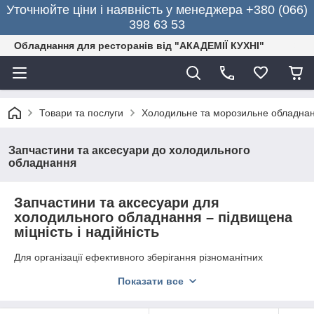
Уточнюйте ціни і наявність у менеджера +380 (066)
398 63 53
Обладнання для ресторанів від "АКАДЕМІЇ КУХНІ"
Товари та послуги
Холодильне та морозильне обладна
Запчастини та аксесуари до холодильного
обладнання
Запчастини та аксесуари для
холодильного обладнання – підвищена
міцність і надійність
Для організації ефективного зберігання різноманітних
продуктів харчування використовується спеціалізовану
Показати все
холодильну техніку
. Без сучасних пристроїв не обійтися в
кафе, їдальнях, ресторанах, гіпермаркетах, нічних клубах,
піцеріях, готелях, м'ясних магазинах. При появі будь-яких