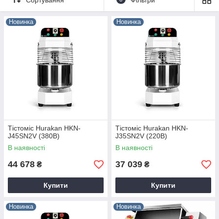
повітрям.
Спіральні тістоміси Hurakan призначені для замішування
Новинка
Новинка
різних видів тіста. Вони відмінно підходять для оснащення
малих кондитерських та хлібопекарських підприємств,
піцерій, ресторанів, їдалень і кафе.
Тістоміс Hurakan HKN-
Тістоміс Hurakan HKN-
J45SN2V (380В)
J35SN2V (220В)
В наявності
В наявності
44 678
37 039
₴
₴
Купити
Купити
Новинка
Новинка