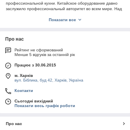
профессиональной кухни. Китайское оборудование давно
заслужило профессиональный авторитет во всем мире. Над
разработкой техники работают опытные проектировщики,
маркетологи, шеф-повара. Предварительно проводятся
Показати все
исследования потребностей мирового рынка. Тестирования
продукции происходят в реальных ресторанных условиях.
Спиральные
тестомесы Hurakan
используются для
Про нас
замешивания различных видов теста. Незаменимы при
производстве хлебобулочных и кондитерских изделий.
Рейтинг не сформований
Менше 5 відгуків за останній рік
Техника подходит для оснащения малых кондитерских и
хлебопекарных цехов, пиццерий, столовых.
Працює з 30.06.2015
Достоинства профессионального
оборудования
м. Харків
вул. Біблика, буд 42, Харків, Україна
В чем преимущества тестомесов Hurakan?
Контакти
Современная конструкция и оптимальная скорость
вращения месильного органа и дежи.
Сьогодні вихідний
Показати весь графік роботи
Интенсивный замес.
Высокая пластичность теста, хорошие
органолептические показатели, что улучшает качество
Про нас
продукции.