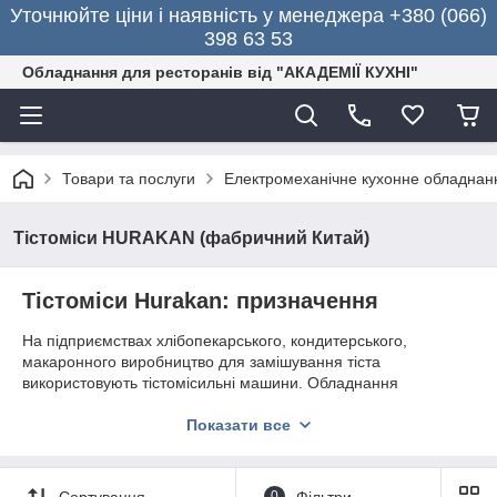
Уточнюйте ціни і наявність у менеджера +380 (066)
398 63 53
Обладнання для ресторанів від "АКАДЕМІЇ КУХНІ"
Товари та послуги
Електромеханічне кухонне обладнан
Тістоміси HURAKAN (фабричний Китай)
Тістоміси Hurakan: призначення
На підприємствах хлібопекарського, кондитерського,
макаронного виробництво для замішування тіста
використовують тістомісильні машини. Обладнання
призначене для приготування маси різних видів –
дріжджовий, листковій, заварний, заготовки для пельменів і
Показати все
вареників. Процес замісу полягає в змішуванні борошна,
дріжджів, солі, цукру, олії та інших інгредієнтів в однорідну
масу, надання їй необхідних властивостей і насичення
Сортування
0
Фільтри