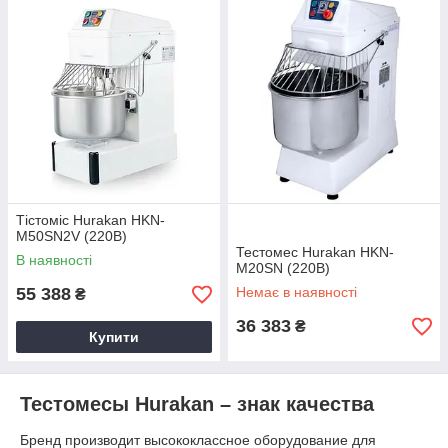
Тістоміс Hurakan HKN-
M50SN2V (220В)
Тестомес Hurakan HKN-
В наявності
M20SN (220В)
55 388
Немає в наявності
₴
36 383
₴
Купити
Тестомесы Hurakan – знак качества
Бренд производит высококлассное оборудование для