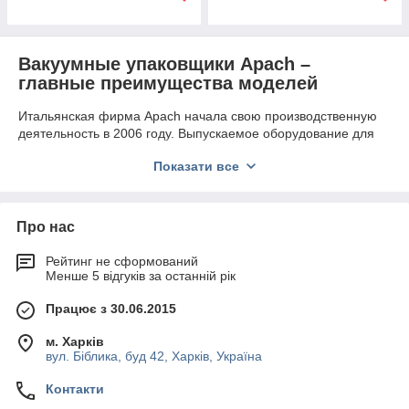
Вакуумные упаковщики Apach –
главные преимущества моделей
Итальянская фирма Apach начала свою производственную
деятельность в 2006 году. Выпускаемое оборудование для
заведений общепита имеет только положительные отзывы
Показати все
среди клиентов. Специалисты компании строго соблюдают
европейские стандарты качества и применяют новейшие
технологические решения.
Про нас
В каталоге представлены следующие виды
вакуумных
упаковщиков
Apach
:
Рейтинг не сформований
Відео
. Моделі послідовно викачують повітря з камери
Менше 5 відгуків за останній рік
і упаковки, забезпечуючи ідеальну герметизацію.
Техніка виконана з мікропроцесором, який оснащений
Працює з 30.06.2015
десятьма програмами. Кришка камери кріпиться на
спеціальних газових амортизаторах.
м. Харків
вул. Біблика, буд 42, Харків, Україна
Бескамерные
. Важный плюс моделей в возможности
упаковки товаров нестандартных габаритов и простоте
Контакти
управления. Уникальная конструкция техники