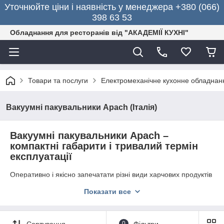
Уточнюйте ціни і наявність у менеджера +380 (066)
398 63 53
Обладнання для ресторанів від "АКАДЕМІЇ КУХНІ"
Товари та послуги
Електромеханічне кухонне обладнан
Вакуумні пакувальники Apach (Італія)
Вакуумні пакувальники Apach –
компактні габарити і тривалий термін
експлуатації
Оперативно і якісно запечатати різні види харчових продуктів
досить просто. Для цього потрібно придбати сучасні
Показати все
вакуумні пакувальники
Apach
. Професійна техніка широко
затребувана в ресторанах, кафе, їдальнях, супермаркетах,
магазинах. Придбання пристрою дає можливість власникам
підприємств харчування зберігати продукти в ідеальних
Сортування
0
Фільтри