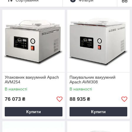
умовах.
Купити
вакуумні пакувальники
Apach
за лояльною
вартості можна в інтернет-магазині «
Академія кухні
».
Завдяки застосуванню обладнання повністю усувається
кисень з упаковки і можливість проникнення забруднень.
Корпуси техніки виконані із спеціальної нержавіючої сталі,
яка відрізняється стійкістю до зносу і корозії.
Упаковник вакуумний Apach
Пакувальник вакуумний
AVM254
Apach AVM308
В наявності
В наявності
76 073
88 935
₴
₴
Купити
Купити