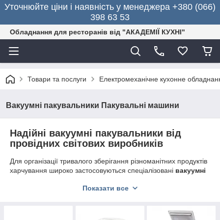
Уточнюйте ціни і наявність у менеджера +380 (066)
398 63 53
Обладнання для ресторанів від "АКАДЕМІЇ КУХНІ"
Товари та послуги
Електромеханічне кухонне обладнан
Вакуумні пакувальники Пакувальні машини
Надійні вакуумні пакувальники від
провідних світових виробників
Для організації тривалого зберігання різноманітних продуктів
харчування широко застосовуються спеціалізовані
вакуумні
пакувальники
. Пристрої добре підходять для використання
Показати все
в ресторанах, кафе, супермаркетах, м'ясних магазинах та
інших підприємствах громадського харчування. Техніка
дозволяє якісно запечатати в вакуумі рибу, м'ясо, сир,
фрукти, овочі.