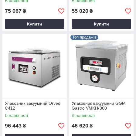
В наявності
В наявності
75 067
55 020
₴
₴
Купити
Купити
Топ продажів
Упаковник вакуумний Orved
Упаковник вакуумний GGM
С412
Gastro VMKH-300
В наявності
В наявності
96 443
46 620
₴
₴