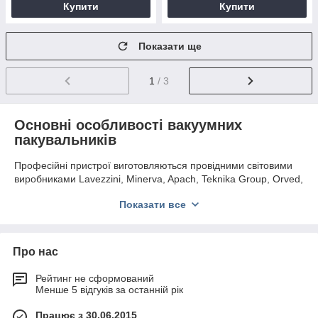
Купити
Купити
Показати ще
1
/ 3
Основні особливості вакуумних
пакувальників
Професійні пристрої виготовляються провідними світовими
виробниками Lavezzini, Minerva, Apach, Teknika Group, Orved,
Gastro, HURAKAN. Корпуси обладнання виконані з якісної
Показати все
нержавіючої сталі, що добре протистоїть корозії.
В інтернет-магазині покупці знайдуть наступні типи
вакуумних пакувальників:
Про нас
Камерні
. Обладнання оснащене спеціальною
ємністю, в яку поміщають пакет з продуктами. Спочатку
Рейтинг не сформований
викачується повітря з камери, а після цього з упаковки.
Менше 5 відгуків за останній рік
Моделі зроблені з електронним або сенсорним
управлінням.
Працює з 30.06.2015