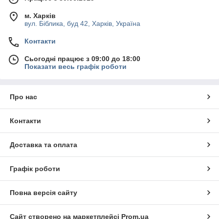
Безкамерні
. За допомогою техніки витягується
м. Харків
повітря з упаковки і її запаювання. Моделі
вул. Біблика, буд 42, Харків, Україна
характеризуються компактністю і невеликою вагою.
Часто використовуються для пакування продуктів
Контакти
нестандартних габаритів.
Сьогодні працює з 09:00 до 18:00
При виборі апарату варто врахувати продуктивність, рівень
Показати весь графік роботи
тиску вакуумного насоса, матеріал, розміри, зовнішній
вигляд.
Купити
вакуумні пакувальники
за доступною
вартості можна у магазині «
Академія кухні
».
Про нас
Доставка обладнання здійснюється транспортними
компаніями по всій території України.
Контакти
Доставка та оплата
Графік роботи
Повна версія сайту
Сайт створено на маркетплейсі
Prom.ua