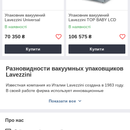
Упаковник вакуумний
Упаковник вакуумний
Lavezzini Universal
Lavezzini TOP BABY LCD
В наявності
В наявності
70 350
106 575
₴
₴
Купити
Купити
Разновидности вакуумных упаковщиков
Lavezzini
Известная компания из Италии Lavezzini создана в 1983 году.
В своей работе фирма использует инновационные
технологии, высококачественные материалы и надежные
Показати все
комплектующие. При изготовлении корпуса применяется
нержавейка с высокими прочностными свойствами.
Покупатели могут найти в магазине покупатели такие типы
вакуумных упаковщиков
Lavezzini
:
Про нас
Бескамерные
. Модели быстро извлекают воздух из