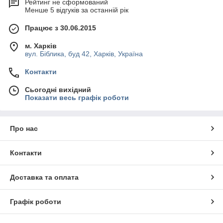
Рейтинг не сформований
пакета и запаивают его. Оборудование производится с
Менше 5 відгуків за останній рік
аналоговым или электронным управлением и со
сварными планками 350 либо 450 мм.
Працює з 30.06.2015
Камерные
. Принцип работы заключается в
выкачивании воздуха из камеры и далее из упаковки.
м. Харків
Техника выполнена с сенсорным или электронным
вул. Біблика, буд 42, Харків, Україна
управлением.
Контакти
Подбирая устройство, обращайте внимание на мощность,
давление вакуумного насоса, материал корпуса, длину
Сьогодні вихідний
сварной планки, габариты. Вы можете
приобрести недорого
Показати весь графік роботи
товары на сайте «
Академия кухни
». Менеджеры магазина
проконсультируют заказчиков по любым возникшим
вопросам. Продукция оперативно доставляется
Про нас
транспортными компаниями в каждый регион Украины.
Контакти
Доставка та оплата
Графік роботи