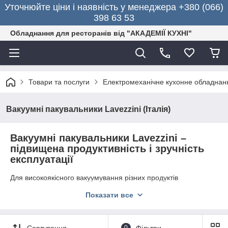
Уточнюйте ціни і наявність у менеджера +380 (066)
398 63 53
Обладнання для ресторанів від "АКАДЕМІЇ КУХНІ"
Товари та послуги
Електромеханічне кухонне обладнан
Вакуумні пакувальники Lavezzini (Італія)
Вакуумні пакувальники Lavezzini –
підвищена продуктивність і зручність
експлуатації
Для високоякісного вакуумування різних продуктів
харчування відмінно підійдуть професійні
вакуумні
Показати все
пакувальники
Lavezzini
. Обладнання
популярне серед
власників кафе, ресторанів, м'ясних відділів супермаркетів,
магазинів і інших закладів харчування. Спеціальні пристрої
забезпечують формування міцних і надійних швів, що не
Сортування
0
Фільтри