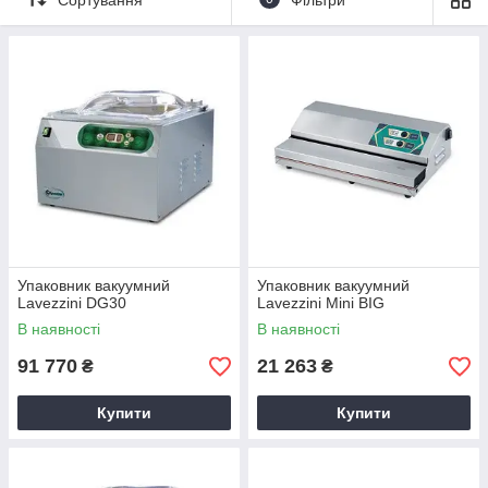
пропускають повітря при зберіганні.
Магазин
Харкова
«
Академія кухні
» надає можливість
купити вакуумні пакувальники
Lavezzini
за
демократичною вартістю. За допомогою техніки можна
упакувати курку, шинку, сир, ковбасу, фрукти, овочі і навіть
сипучі продукти. Наявність спеціальних гумових ніжок
дозволяє встановити апарати на будь-яке покриття.
Упаковник вакуумний
Упаковник вакуумний
Lavezzini DG30
Lavezzini Mini BIG
В наявності
В наявності
91 770
21 263
₴
₴
Купити
Купити