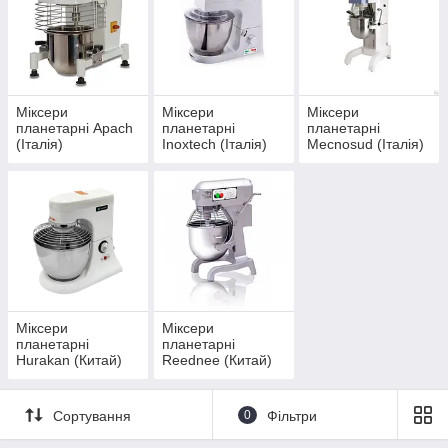
Міксери
Міксери
Міксери
планетарні Apach
планетарні
планетарні
(Італія)
Inoxtech (Італія)
Mecnosud (Італія)
Міксери
Міксери
планетарні
планетарні
Hurakan (Китай)
Reednee (Китай)
Сортування
0
Фільтри