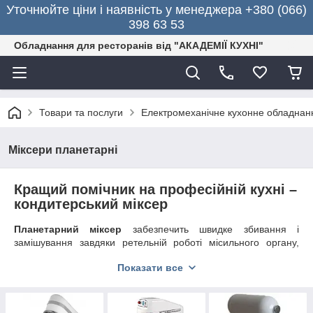
Уточнюйте ціни і наявність у менеджера +380 (066)
398 63 53
Обладнання для ресторанів від "АКАДЕМІЇ КУХНІ"
Товари та послуги
Електромеханічне кухонне обладнан
Міксери планетарні
Кращий помічник на професійній кухні –
кондитерський міксер
Планетарний міксер
забезпечить швидке збивання і
замішування завдяки ретельній роботі місильного органу,
який рухається по аналогії з обертанням нашої планети. Такі
Показати все
агрегати незамінні в процесі приготування пюре, мусів,
майонезів, кремів і замішування тіста.