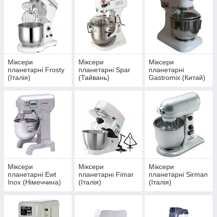
Міксери
Міксери
Міксери
планетарні Frosty
планетарні Spar
планетарні
(Італія)
(Тайвань)
Gastromix (Китай)
Міксери
Міксери
Міксери
планетарні Ewt
планетарні Fimar
планетарні Sirman
Inox (Німеччина)
(Італія)
(Італія)