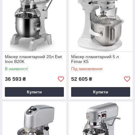
Міксер планетарний 20л Ewt
Міксер планетарний 5 л
Inox B20K
Fimar K5
В наявності
Під замовлення
36 593
52 605
₴
₴
Купити
Купити