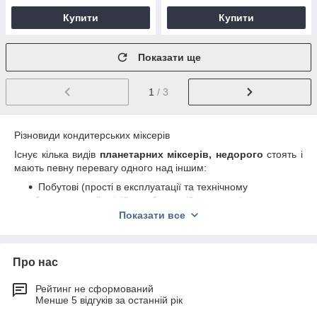
Купити
Купити
Показати ще
1
/ 3
Різновиди кондитерських міксерів
Існує кілька видів
планетарних міксерів, недорого
стоять і
мають певну перевагу одного над іншим:
Побутові (прості в експлуатації та технічному
обслуговуванні), підійдуть будь-якій господині.
Показати все
Напівпрофесійні (моделі середньої продуктивності,
підходять для середніх за розміром закладів).
Професійні (підійдуть великим підприємствам для
Про нас
виконання великих обсягів роботи).
Варто врахувати розміри організації, на якій передбачається
Рейтинг не сформований
використання міксера ― від цього буде залежати швидкість
Менше 5 відгуків за останній рік
обертання віночка і об'єм чаші.
На професійній кухні