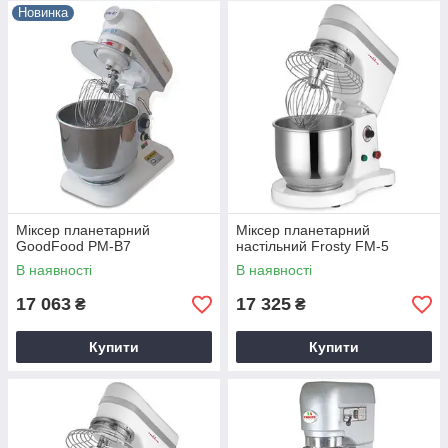
Новинка
Міксер планетарний
Міксер планетарний
GoodFood PM-B7
настільний Frosty FM-5
В наявності
В наявності
17 063
17 325
₴
₴
Купити
Купити