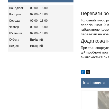
Понеділок
09:00
18:00
Переваги ро
Вівторок
09:00
18:00
Головний плюс ро
Середа
09:00
18:00
перевізником. У 
Четвер
09:00
18:00
габаритною і доро
Пʼятниця
09:00
18:00
перевезти на нов
Субота
Вихідний
Додаткова і
Неділя
Вихідний
При транспортува
цій проблемі при 
виключається риз
Інші новини