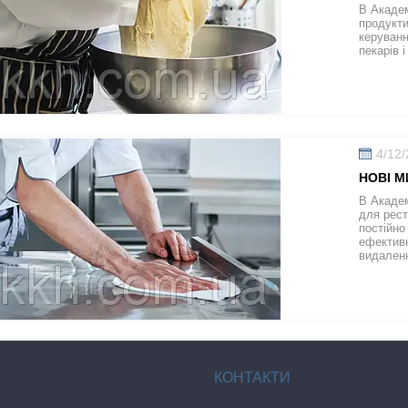
В Академ
продукти
керуванн
пекарів і
4/12
НОВІ М
В Академ
для рест
постійно
ефективн
видаленн