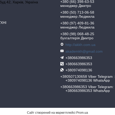
+380 (66) 398-63-53
 буд 42, Харків, Україна
менеджер Дмитро
+380 (50) 713-06-58
менеджер Людмила
УХНІ
+380 (97) 409-81-36
менеджер Людмила
+380 (98) 068-48-25
бухгалтерія Дмитро
http://akkh.com.ua
akademkh@gmail.com
+380663986353
+380663986353
+380974098136
+380507130658 Viber Telegram
+380974098136 WhatsApp
+380663986353 Viber Telegram
+380663986353 WhatsApp
Сайт створений на маркетплейсі
Prom.ua