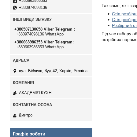
+380663986353
Так само, як і зв
+380974098136
Стіл розбірн
Стіл розбірн
ІНШІ ВИДИ ЗВ'ЯЗКУ
Розбірний с
+380507130658 Viber Telegram
Під час вибору о
+380974098136 WhatsApp
потрібних параме
+380663986353 Viber Telegram
+380663986353 WhatsApp
вул. Біблика, буд 42, Харків, Україна
АКАДЕМІЯ КУХНІ
Дмитро
Графік роботи