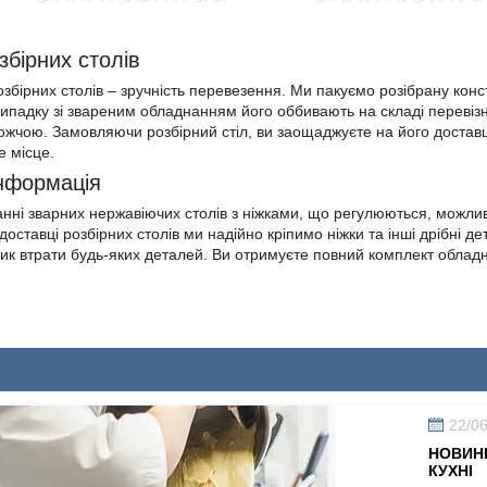
збірних столів
збірних столів – зручність перевезення. Ми пакуємо розібрану кон
випадку зі звареним обладнанням його оббивають на складі перевіз
жчою. Замовляючи розбірний стіл, ви заощаджуєте на його доставці. 
е місце.
нформація
нні зварних нержавіючих столів з ніжками, що регулюються, можливе
доставці розбірних столів ми надійно кріпимо ніжки та інші дрібні д
ик втрати будь-яких деталей. Ви отримуєте повний комплект обладн
22/0
НОВИНК
КУХНІ