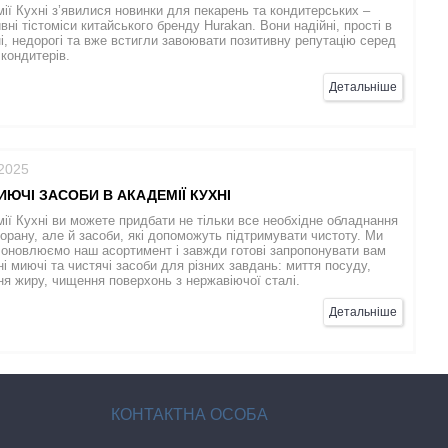
ії Кухні з’явилися новинки для пекарень та кондитерських –
вні тістоміси китайського бренду Hurakan. Вони надійні, прості в
і, недорогі та вже встигли завоювати позитивну репутацію серед
 кондитерів.
Детальніше
/2025
ИЮЧІ ЗАСОБИ В АКАДЕМІЇ КУХНІ
ії Кухні ви можете придбати не тільки все необхідне обладнання
орану, але й засоби, які допоможуть підтримувати чистоту. Ми
 оновлюємо наш асортимент і завжди готові запропонувати вам
і миючі та чистячі засоби для різних завдань: миття посуду,
я жиру, чищення поверхонь з нержавіючої сталі.
Детальніше