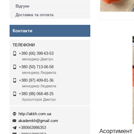
Відгуки
Доставка та оплата
Контакти
+380 (66) 398-63-53
менеджер Дмитро
+380 (50) 713-06-58
менеджер Людмила
+380 (97) 409-81-36
менеджер Людмила
+380 (98) 068-48-25
бухгалтерія Дмитро
http://akkh.com.ua
akademkh@gmail.com
+380663986353
Асортимент