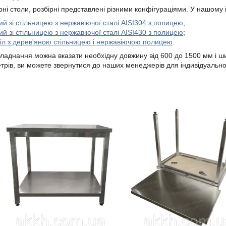
арні столи, розбірні представлені різними конфігураціями. У нашому
ий зі стільницею з нержавіючої сталі AISI304 з полицею
;
ий зі стільницею з нержавіючої сталі AISI430 з полицею
;
тіл з дерев'яною стільницею і нержавіючою полицею
.
бладнання можна вказати необхідну довжину від 600 до 1500 мм і ш
трів, ви можете звернутися до наших менеджерів для індивідуальн