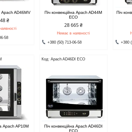
на Apach AD46MV
Піч конвекційна Apach AD44M
Піч кон
ECO
148 ₴
28 665 ₴
наявності
Немає в наявності
06-58
+380 (50) 713-06-58
+380 (
M
Apach AD46DI ECO
на Apach AP10M
Піч конвекційна Apach AD46DI
ECO