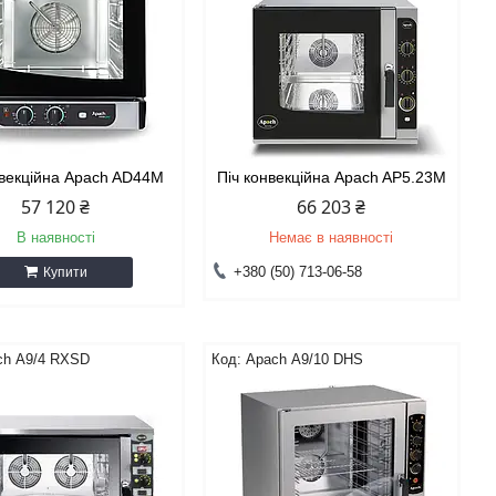
нвекційна Apach AD44M
Піч конвекційна Apach AP5.23M
57 120 ₴
66 203 ₴
В наявності
Немає в наявності
+380 (50) 713-06-58
Купити
ch А9/4 RXSD
Apach А9/10 DHS