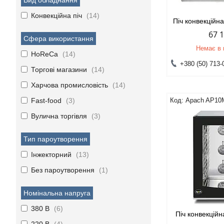
Вид обладнання
Конвекційна піч
14
Піч конвекцій
67 
Сфера використання
Немає в 
HoReCa
14
+380 (50) 713-
Торгові магазини
14
Харчова промисловість
14
Fast-food
3
Apach AP10
Вулична торгівля
3
Тип пароутворення
Інжекторний
13
Без пароутворення
1
Номінальна напруга
380 В
6
Піч конвекцій