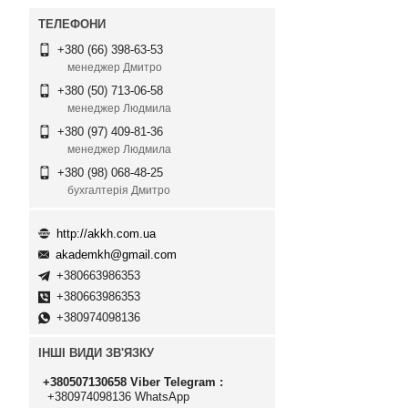
+380 (66) 398-63-53
менеджер Дмитро
+380 (50) 713-06-58
менеджер Людмила
+380 (97) 409-81-36
менеджер Людмила
+380 (98) 068-48-25
бухгалтерія Дмитро
http://akkh.com.ua
akademkh@gmail.com
+380663986353
+380663986353
+380974098136
ІНШІ ВИДИ ЗВ'ЯЗКУ
+380507130658 Viber Telegram
+380974098136 WhatsApp