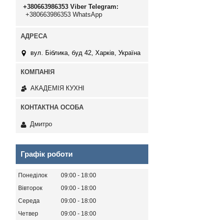
+380663986353 Viber Telegram
+380663986353 WhatsApp
вул. Біблика, буд 42, Харків, Україна
АКАДЕМІЯ КУХНІ
Дмитро
Графік роботи
Понеділок
09:00
18:00
Вівторок
09:00
18:00
Середа
09:00
18:00
Четвер
09:00
18:00