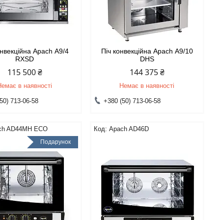
онвекційна Apach А9/4
Піч конвекційна Apach А9/10
RXSD
DHS
115 500 ₴
144 375 ₴
Немає в наявності
Немає в наявності
50) 713-06-58
+380 (50) 713-06-58
ch AD44MH ECO
Apach AD46D
Подарунок