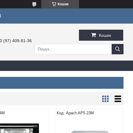
Кошик
3
Кошик
0 (97) 409-81-36
4M
Apach AP5.23M