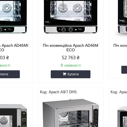
на Apach AD46MI
Піч конвекційна Apach AD46M
Піч ко
CO
ECO
703 ₴
52 763 ₴
вності
В наявності
упити
Купити
Apach А9/7 DHS
Apa