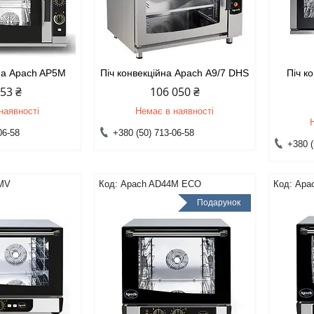
йна Apach AP5M
Піч конвекційна Apach А9/7 DHS
Піч к
753 ₴
106 050 ₴
наявності
Немає в наявності
06-58
+380 (50) 713-06-58
+380 (
MV
Apach AD44M ECO
Apa
Подарунок