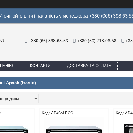
Уточнюйте ціни і наявність у менеджера +380 (066) 398 63 5
ід
+380 (66) 398-63-53
+380 (50) 713-06-58
+38
МПАНІЮ
КОНТАКТИ
ДОСТАВКА ТА ОПЛАТА
ні Apach (Італія)
O
AD46M ECO
AD4