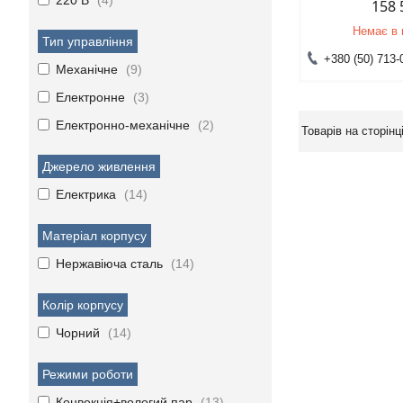
220 В
4
158 
Немає в 
Тип управління
+380 (50) 713-
Механічне
9
Електронне
3
Електронно-механічне
2
Джерело живлення
Електрика
14
Матеріал корпусу
Нержавіюча сталь
14
Колір корпусу
Чорний
14
Режими роботи
Конвекція+вологий пар
13