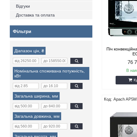
Відгуки
Доставка та оплата
Фільтри
Піч конвекцій
Діапазон цін, ₴
E
76 
В ная
Номінальна споживана потужність,
кВт
К
Загальна ширина, мм
Apach AP5M
Загальна довжина, мм
Загальна висота, мм