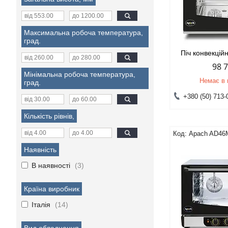
Максимальна робоча температура,
град.
Піч конвекці
98 
Мінімальна робоча температура,
Немає в 
град.
+380 (50) 713-
Кількість рівнів,
Apach AD46
Наявність
В наявності
3
Країна виробник
Італія
14