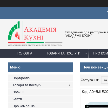
Обладнання для ресторанів в
"АКАДЕМІЇ КУХНІ"
ГОЛОВНА
ТОВАРИ ТА ПОСЛУГИ
ПРО КО
Печі конвекцій
Портфоліо
Товари та послуги
Новини
AD46MI EC
Статті
Про компанію