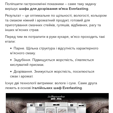
Поліпшити гастрономічні показники – саме таку задачу
вирішує
шафа для дозрівання м'яса Everlasting
.
Результат – це оптимальне по щільності, вологості, кольором
та смаком ніжний і ароматний продукт, готовий для
приготування смачних стейків, гуляшів, відбивних, рагу та
інших м'ясних страв.
Перед тим як потрапити в руки кухаря, м'ясо проходить такі
етапи:
Парне. Щільна структура і відсутність характерного
м'ясного смаку.
Задубіння. Підвищується жорсткість, з'являється
кислуватий присмак.
Дозрівання. Знижується жорсткість, посилюється
смак і аромат.
Існує дві технології витримки: вологе і сухе. Саме друга
лежить в основі
італійських шаф Everlasting
.