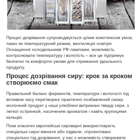
Процес дозрівання супроводжується цілим комплексом умов,
таких як температурний режим, вентиляція повітря.
Оснащення холодильників УФ-лампами, можливість
контролювати температуру і вологість – все це підтримує
безпечні та комфортні умови для отримання ідеального
продукту.
Процес дозрівання сиру: крок за кроком
створюємо смак
Правильний баланс ферментів, температури і вологості під
впливом часу перетворює практично позбавлений смаку
молочний продукт у наші улюблені витримані тверді сири, з
легкої остринкой, насиченим ароматом і навіть крупицями
кальцію.
Поки класичні європейські сироварні використовують
спеціальні сирні кімнати або підвали, спроектовані
спеціально під дозрівання, у нас є можливість створювати