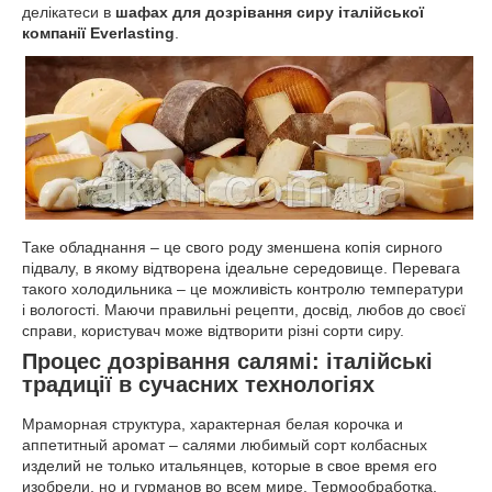
делікатеси в
шафах для дозрівання сиру італійської
компанії Everlasting
.
Таке обладнання – це свого роду зменшена копія сирного
підвалу, в якому відтворена ідеальне середовище. Перевага
такого холодильника – це можливість контролю температури
і вологості. Маючи правильні рецепти, досвід, любов до своєї
справи, користувач може відтворити різні сорти сиру.
Процес дозрівання салямі: італійські
традиції в сучасних технологіях
Мраморная структура, характерная белая корочка и
аппетитный аромат – салями любимый сорт колбасных
изделий не только итальянцев, которые в свое время его
изобрели, но и гурманов во всем мире. Термообработка,