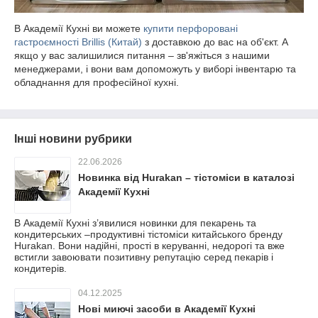
В Академії Кухні ви можете
купити перфоровані
гастроємності Brillis (Китай)
з доставкою до вас на об'єкт. А
якщо у вас залишилися питання – зв'яжіться з нашими
менеджерами, і вони вам допоможуть у виборі інвентарю та
обладнання для професійної кухні.
Інші новини рубрики
22.06.2026
Новинка від Hurakan – тістоміси в каталозі
Академії Кухні
В Академії Кухні з’явилися новинки для пекарень та
кондитерських –продуктивні тістоміси китайського бренду
Hurakan. Вони надійні, прості в керуванні, недорогі та вже
встигли завоювати позитивну репутацію серед пекарів і
кондитерів.
04.12.2025
Нові миючі засоби в Академії Кухні