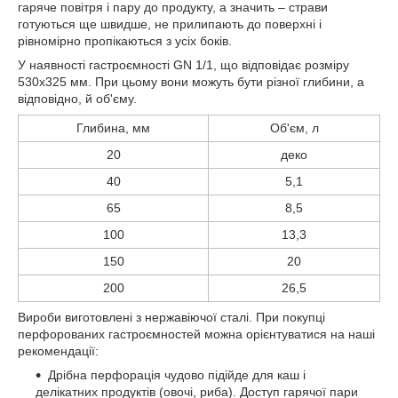
гаряче повітря і пару до продукту, а значить – страви
готуються ще швидше, не прилипають до поверхні і
рівномірно пропікаються з усіх боків.
У наявності гастроємності GN 1/1, що відповідає розміру
530х325 мм. При цьому вони можуть бути різної глибини, а
відповідно, й об'єму.
Глибина, мм
Об'єм, л
20
деко
40
5,1
65
8,5
100
13,3
150
20
200
26,5
Вироби виготовлені з нержавіючої сталі. При покупці
перфорованих гастроємностей можна орієнтуватися на наші
рекомендації:
Дрібна перфорація чудово підійде для каш і
делікатних продуктів (овочі, риба). Доступ гарячої пари