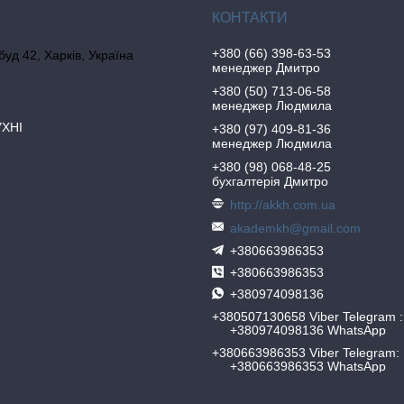
+380 (66) 398-63-53
 буд 42, Харків, Україна
менеджер Дмитро
+380 (50) 713-06-58
менеджер Людмила
УХНІ
+380 (97) 409-81-36
менеджер Людмила
+380 (98) 068-48-25
бухгалтерія Дмитро
http://akkh.com.ua
akademkh@gmail.com
+380663986353
+380663986353
+380974098136
+380507130658 Viber Telegram
+380974098136 WhatsApp
+380663986353 Viber Telegram
+380663986353 WhatsApp