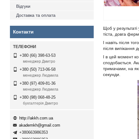
Відгуки
Доставка та оплата
Щоб у результаті 
Контакти
тіста, довга ферм
І навіть після то
після випікання д
+380 (66) 398-63-53
І в цей момент к
менеджер Дмитро
сподобається. Ак
тримачами, на як
+380 (50) 713-06-58
секунди.
менеджер Людмила
+380 (97) 409-81-36
менеджер Людмила
+380 (98) 068-48-25
бухгалтерія Дмитро
http://akkh.com.ua
akademkh@gmail.com
+380663986353