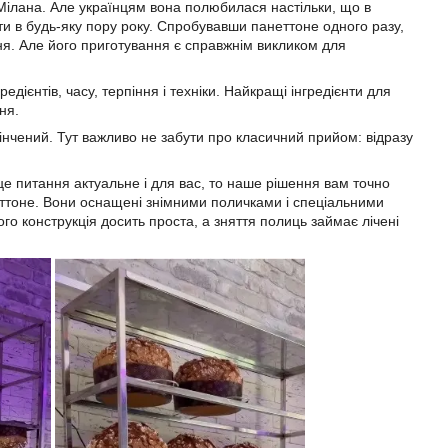
 Мілана. Але українцям вона полюбилася настільки, що в
ти в будь-яку пору року. Спробувавши панеттоне одного разу,
ня. Але його приготування є справжнім викликом для
дієнтів, часу, терпіння і техніки. Найкращі інгредієнти для
ня.
акінчений. Тут важливо не забути про класичний прийом: відразу
це питання актуальне і для вас, то наше рішення вам точно
еттоне. Вони оснащені знімними поличками і спеціальними
го конструкція досить проста, а зняття полиць займає лічені