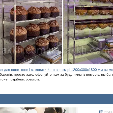
ж для панеттоне і замовити його в розмірі 1200х300х1800 мм ви мо
баритів, просто зателефонуйте нам за будь-яким із номерів, які бач
тоне потрібних розмірів.
22/0