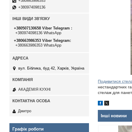
+380663986353
+380974098136
ІНШІ ВИДИ ЗВ'ЯЗКУ
+380507130658 Viber Telegram
+380974098136 WhatsApp
+380663986353 Viber Telegram
+380663986353 WhatsApp
вул. Біблика, буд 42, Харків, Україна
Подивитися стела
нестандартних га
АКАДЕМІЯ КУХНІ
стелаж для панет
Дмитро
Інші новини
Графік роботи