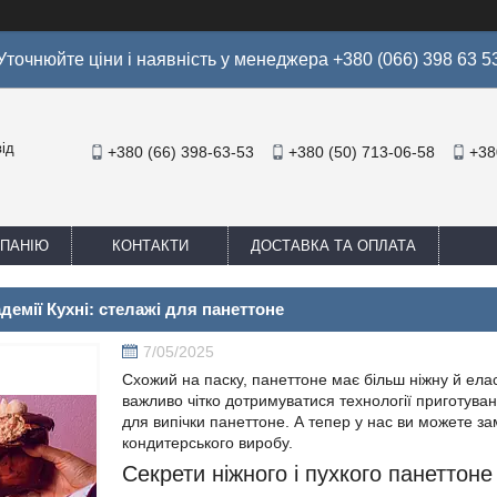
Уточнюйте ціни і наявність у менеджера +380 (066) 398 63 5
ід
+380 (66) 398-63-53
+380 (50) 713-06-58
+38
МПАНІЮ
КОНТАКТИ
ДОСТАВКА ТА ОПЛАТА
демії Кухні: стелажі для панеттоне
7/05/2025
Схожий на паску, панеттоне має більш ніжну й ела
важливо чітко дотримуватися технології приготуван
для випічки панеттоне. А тепер у нас ви можете з
кондитерського виробу.
Секрети ніжного і пухкого панеттоне