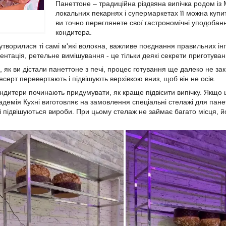
Панеттоне – традиційна різдвяна випічка родом із
локальних пекарнях і супермаркетах її можна купи
ви точно переглянете свої гастрономічні уподобан
кондитера.
утворилися ті самі м'які волокна, важливе поєднання правильних інгре
ентація, ретельне вимішування - це тільки деякі секрети приготуван
го, як ви дістали панеттоне з печі, процес готування ще далеко не з
есерт перевертають і підвішують верхівкою вниз, щоб він не осів.
ондитери починають придумувати, як краще підвісити випічку. Якщо 
адемія Кухні виготовляє на замовлення спеціальні стелажі для пан
і підвішуються вироби. При цьому стелаж не займає багато місця, йо