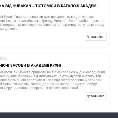
А ВІД HURAKAN – ТІСТОМІСИ В КАТАЛОЗІ АКАДЕМІЇ
ії Кухні з’явилися новинки для пекарень та кондитерських –
вні тістоміси китайського бренду Hurakan. Вони надійні, прості в
і, недорогі та вже встигли завоювати позитивну репутацію серед
 кондитерів.
Детальніше
/2025
ИЮЧІ ЗАСОБИ В АКАДЕМІЇ КУХНІ
ії Кухні ви можете придбати не тільки все необхідне обладнання
орану, але й засоби, які допоможуть підтримувати чистоту. Ми
 оновлюємо наш асортимент і завжди готові запропонувати вам
і миючі та чистячі засоби для різних завдань: миття посуду,
я жиру, чищення поверхонь з нержавіючої сталі.
Детальніше