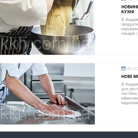
НОВИНК
КУХНІ
В Академ
продукти
керуванн
пекарів і
4/12
НОВІ М
В Академ
для рест
постійно
ефективн
видаленн