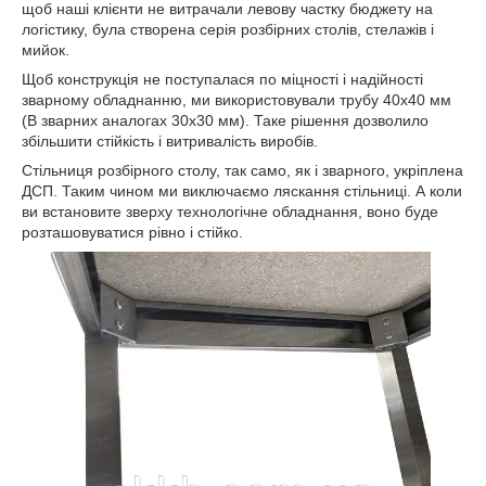
щоб наші клієнти не витрачали левову частку бюджету на
логістику, була створена серія розбірних столів, стелажів і
мийок.
Щоб конструкція не поступалася по міцності і надійності
зварному обладнанню, ми використовували трубу 40х40 мм
(В зварних аналогах 30х30 мм). Таке рішення дозволило
збільшити стійкість і витривалість виробів.
Стільниця розбірного столу, так само, як і зварного, укріплена
ДСП. Таким чином ми виключаємо ляскання стільниці. А коли
ви встановите зверху технологічне обладнання, воно буде
розташовуватися рівно і стійко.