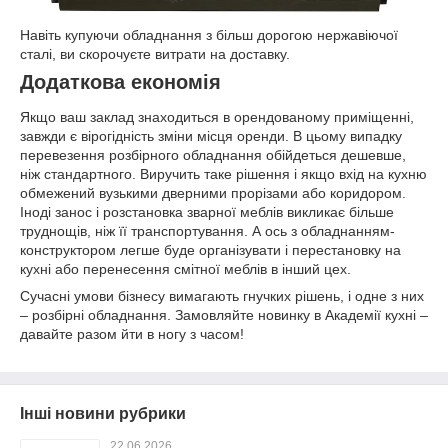
Навіть купуючи обладнання з більш дорогою нержавіючої
сталі, ви скорочуєте витрати на доставку.
Додаткова економія
Якщо ваш заклад знаходиться в орендованому приміщенні,
завжди є вірогідність зміни місця оренди. В цьому випадку
перевезення розбірного обладнання обійдеться дешевше,
ніж стандартного. Виручить таке рішення і якщо вхід на кухню
обмежений вузькими дверними прорізами або коридором.
Іноді занос і розстановка зварної меблів викликає більше
труднощів, ніж її транспортування. А ось з обладнанням-
конструктором легше буде організувати і перестановку на
кухні або перенесення смітної меблів в інший цех.
Сучасні умови бізнесу вимагають гнучких рішень, і одне з них
– розбірні обладнання. Замовляйте новинку в Академії кухні –
давайте разом йти в ногу з часом!
Інші новини рубрики
22.06.2026