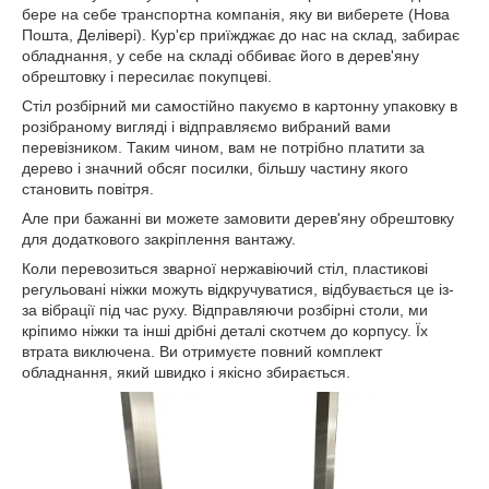
бере на себе транспортна компанія, яку ви виберете (Нова
Пошта, Делівері). Кур'єр приїжджає до нас на склад, забирає
обладнання, у себе на складі оббиває його в дерев'яну
обрештовку і пересилає покупцеві.
Стіл розбірний ми самостійно пакуємо в картонну упаковку в
розібраному вигляді і відправляємо вибраний вами
перевізником. Таким чином, вам не потрібно платити за
дерево і значний обсяг посилки, більшу частину якого
становить повітря.
Але при бажанні ви можете замовити дерев'яну обрештовку
для додаткового закріплення вантажу.
Коли перевозиться зварної нержавіючий стіл, пластикові
регульовані ніжки можуть відкручуватися, відбувається це із-
за вібрації під час руху. Відправляючи розбірні столи, ми
кріпимо ніжки та інші дрібні деталі скотчем до корпусу. Їх
втрата виключена. Ви отримуєте повний комплект
обладнання, який швидко і якісно збирається.