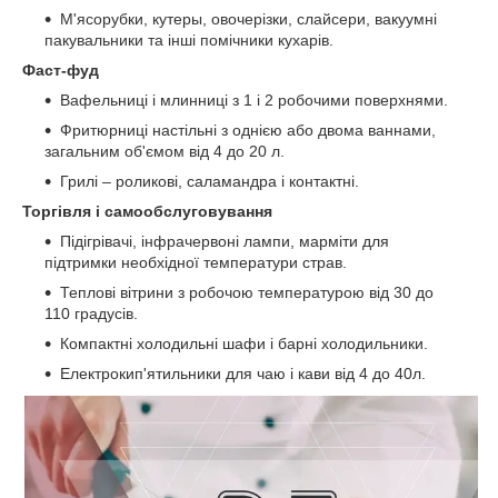
М'ясорубки, кутеры, овочерізки, слайсери, вакуумні
пакувальники та інші помічники кухарів.
Фаст-фуд
Вафельниці і млинниці з 1 і 2 робочими поверхнями.
Фритюрниці настільні з однією або двома ваннами,
загальним об'ємом від 4 до 20 л.
Грилі – роликові, саламандра і контактні.
Торгівля і самообслуговування
Підігрівачі, інфрачервоні лампи, марміти для
підтримки необхідної температури страв.
Теплові вітрини з робочою температурою від 30 до
110 градусів.
Компактні холодильні шафи і барні холодильники.
Електрокип'ятильники для чаю і кави від 4 до 40л.