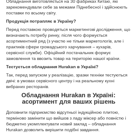
Обладнання виготовляється на 30 фабриках Китаю, які
зарекомендували себе за межами Піднебесної і здійснюють
поставки по всьому світу.
Продукція потрапляє в Україну?
Перед поставкою проводяться маркетингові дослідження, що
визначають потребу ринку, після чого формується
асортиментний ряд (з участю не тільки маркетологів, але і
практиків сфери громадського харчування – кухарів,
сервісної служби). Офіційний постачальник формує
замовлення та ввозить товар на територію нашої країни.
Тестується обладнання Hurakan в Україні?
Так, перед запуском у реалізацію, зразки техніки тестуються
двічі: в умовах сервісного центру і на реальному кухні
вибраних ресторанів.
Обладнання Hurakan в Україні:
асортимент для ваших рішень
Доповнити підприємство відсутньої індукційною плитою,
терміново замінити що вийшов з ладу міксер або повністю і
бюджетно укомплектувати новий заклад – обладнання
Hurakan дозволить вирішити подібні завдання.