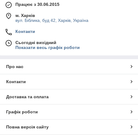
Завдяки наявності регульованих по висоті ніжок-опор можна
Працює з 30.06.2015
встановити стіл на будь-якому типі статевого покриття.
Головні переваги моделей полягають в наступному:
м. Харків
вул. Біблика, буд 42, Харків, Україна
автоматичне регулювання температури;
Контакти
велика місткість;
підвищена потужність холодильного агрегату;
Сьогодні вихідний
Показати весь графік роботи
невелика витрата електроенергії;
наявність зручного екрану і цифрового термостату.
Магазин «
Академія кухні
» надає можливість
купити
Про нас
холодильне обладнання
за прийнятною ціною. Товари
доставляються в кожен регіон України.
Контакти
Замовляйте продукцію на сайті або надсилайте
повідомлення на електронну поштову адресу.
Доставка та оплата
Графік роботи
Повна версія сайту