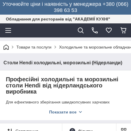
Уточнюйте ціни і наявність у менеджера +380 (066)
398 63 53
Обладнання для ресторанів від "АКАДЕМІЇ КУХНІ"
Товари та послуги
Холодильне та морозильне обладна
Столи Hendi холодильні, морозильні (Нідерланди)
Професійні холодильні та морозильні
столи Hendi від нідерландського
виробника
Для ефективного зберігання швидкопсувних харчових
продуктів відмінно підходять професійні
холодильні та
Показати все
морозильні столи
Hendi
. Спеціальна техніка користується
великим попитом серед власників ресторанів, кафе, нічних
клубів, барів, їдалень, піцерій, готелів. Столи широко
застосовуються для приготування різних страв, збільшуючи
Сортування
0
Фільтри