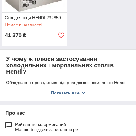
Стіл для піци HENDI 232859
Немає в наявності
41 370
₴
У чому ж плюси застосування
холодильних і морозильних столів
Hendi?
Обладнання проводиться нідерландською компанією Hendi,
яка була створена ще в 1933 році. На сьогоднішній день
Показати все
фірма випускає якісну техніку для професійних кухонь і є
лідером європейського ринку.
Для виготовлення корпусу застосовується стійка до корозії і
Про нас
жирів нержавіюча сталь.
Холодильні та морозильні столи
Hendi
виконані з міцними полицями та двома або трьома
Рейтинг не сформований
розсувними дверима. Техніка підтримує функції
Менше 5 відгуків за останній рік
автоматичного випаровування конденсату і розморожування.