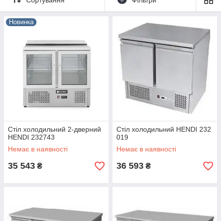
продуктивність праці кухонних працівників.
Для поліпшеного охолодження додатково розробники
Новинка
передбачили наявність спеціального вентилятора. Купуйте
сучасні пристрої за доступною вартості в інтернет-магазині
Харкова
«
Академія кухні
».
Стіл холодильний 2-дверний
Стіл холодильний HENDI 232
HENDI 232743
019
Немає в наявності
Немає в наявності
35 543
36 593
₴
₴