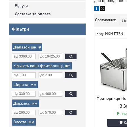
для проведення с
Відгуки
Доставка та оплата
Фільтри
HKN-FT6N
Діапазон цін, ₴
Кількість ванн фритюрниці, шт.
Ширина, мм
Фритюрниця Hu
Довжина, мм
3 3
В ная
Висота, мм
К