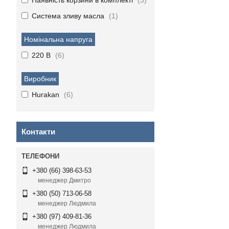
Наявність корзини в комплекті
3
Система зливу масла
1
Номінальна напруга
220 В
6
Виробник
Hurakan
6
Контакти
+380 (66) 398-63-53
менеджер Дмитро
+380 (50) 713-06-58
менеджер Людмила
+380 (97) 409-81-36
менеджер Людмила