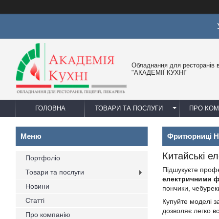
Обладнання для ресторанів в
"АКАДЕМІЇ КУХНІ"
ГОЛОВНА
ТОВАРИ ТА ПОСЛУГИ
ПРО КО
Фритюрниці Hu
Китайські е
Портфоліо
Підшукуєте профе
Товари та послуги
електричними 
Новини
пончики, чебуреки
Статті
Купуйте моделі з
дозволяє легко в
Про компанію