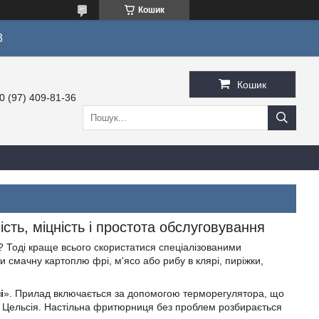
Кошик
3
Кошик
0 (97) 409-81-36
ть, міцність і простота обслуговування
? Тоді краще всього скористатися спеціалізованими
 смачну картоплю фрі, м'ясо або рибу в клярі, пиріжки,
і
». Прилад включається за допомогою терморегулятора, що
ів Цельсія. Настільна фритюрниця без проблем розбирається