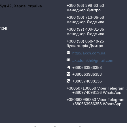
+380 (66) 398-63-53
 буд 42, Харків, Україна
менеджер Дмитро
+380 (50) 713-06-58
менеджер Людмила
УХНІ
+380 (97) 409-81-36
менеджер Людмила
+380 (98) 068-48-25
бухгалтерія Дмитро
http://akkh.com.ua
akademkh@gmail.com
+380663986353
+380663986353
+380974098136
+380507130658 Viber Telegram
+380974098136 WhatsApp
+380663986353 Viber Telegram
+380663986353 WhatsApp