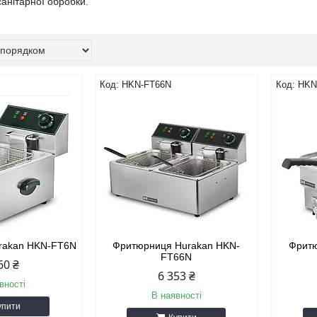
анітарної обробки.
HKN-FT66N
HKN
rakan HKN-FT6N
Фритюрниця Hurakan HKN-
Фритю
FT66N
60 ₴
6 353 ₴
вності
В наявності
упити