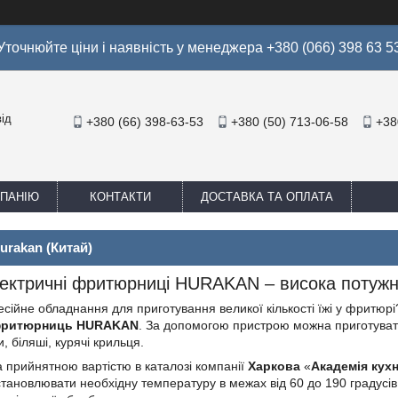
Уточнюйте ціни і наявність у менеджера +380 (066) 398 63 5
ід
+380 (66) 398-63-53
+380 (50) 713-06-58
+38
МПАНІЮ
КОНТАКТИ
ДОСТАВКА ТА ОПЛАТА
rakan (Китай)
лектричні фритюрниці HURAKAN – висока потужніс
сійне обладнання для приготування великої кількості їжі у фритюрі
фритюрниць
HURAKAN
. За допомогою пристрою можна приготувати
, біляші, курячі крильця.
а прийнятною вартістю в каталозі компанії
Харкова
«
Академія кухн
становлювати необхідну температуру в межах від 60 до 190 градус