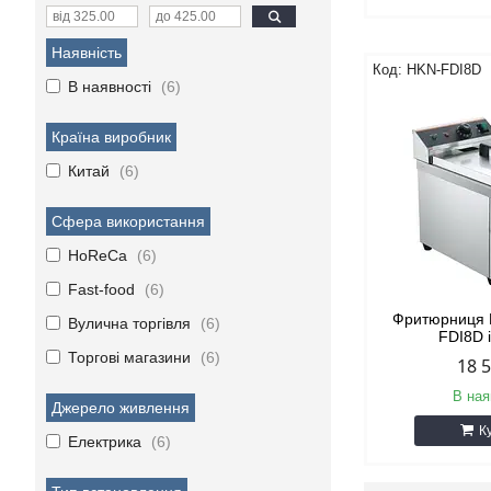
Наявність
HKN-FDI8D
В наявності
6
Країна виробник
Китай
6
Сфера використання
HoReCa
6
Fast-food
6
Фритюрниця 
Вулична торгівля
6
FDI8D 
Торгові магазини
6
18 
В ная
Джерело живлення
К
Електрика
6