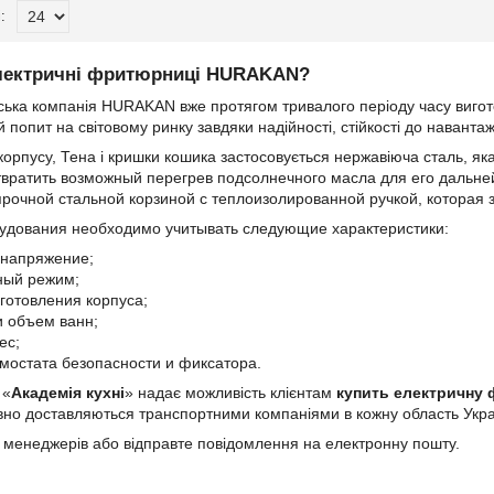
електричні фритюрниці HURAKAN?
ька компанія HURAKAN вже протягом тривалого періоду часу вигот
попит на світовому ринку завдяки надійності, стійкості до навантаже
корпусу, Тена і кришки кошика застосовується нержавіюча сталь, яка
твратить возможный перегрев подсолнечного масла для его дальн
рочной стальной корзиной с теплоизолированной ручкой, которая 
удования необходимо учитывать следующие характеристики:
 напряжение;
ный режим;
готовления корпуса;
и объем ванн;
ес;
мостата безопасности и фиксатора.
 «
Академія кухні
» надає можливість клієнтам
купить
електричну
но доставляються транспортними компаніями в кожну область Укра
 менеджерів або відправте повідомлення на електронну пошту.