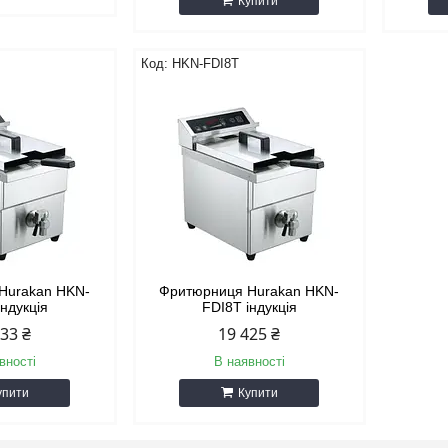
Купити
HKN-FDI8T
Hurakan HKN-
Фритюрниця Hurakan HKN-
індукція
FDI8T індукція
533 ₴
19 425 ₴
вності
В наявності
упити
Купити