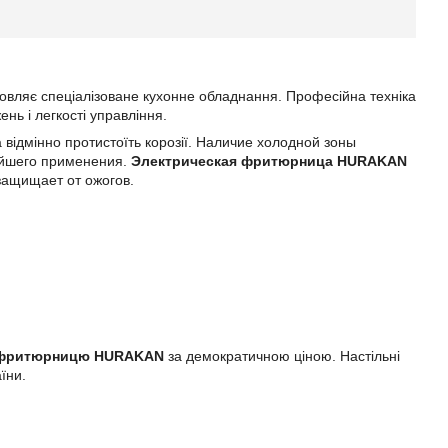
овляє спеціалізоване кухонне обладнання. Професійна техніка
нь і легкості управління.
 відмінно протистоїть корозії. Наличие холодной зоны
ейшего применения.
Электрическая фритюрница
HURAKAN
защищает от ожогов.
 фритюрницю
HURAKAN
за демократичною ціною. Настільні
їни.