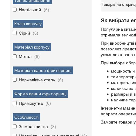
Тип встановлення
Настільний
6
Як вибрати 
Колір корпусу
Популярна китайс
Сірий
6
отримала великий 
При виробництві 
Матеріал корпусу
позволяет предо
укомплектована п
Метал
6
При выборе обор
Матеріал ванни фритюрниці
мощность и
температур
Нержавіюча сталь
6
материал из
количество 
Форма ванни фритюрниці
размеры и в
наличие тер
Прямокутна
6
Інтернет-магазин
апарати оператив
Особливості
Замовте товари у
Знімна кришка
3