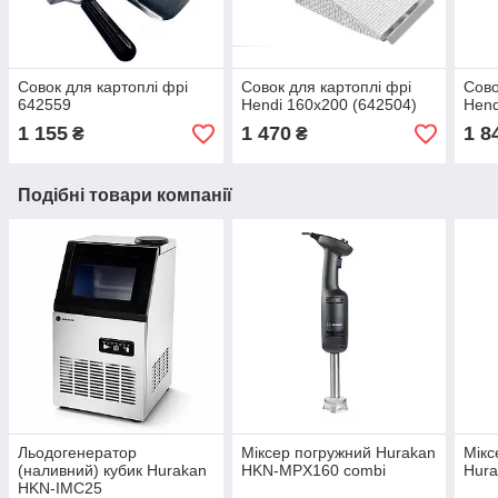
Совок для картоплі фрі
Совок для картоплі фрі
Сово
642559
Hendi 160x200 (642504)
Hend
1 155
1 470
1 8
₴
₴
Подібні товари компанії
Льодогенератор
Міксер погружний Hurakan
Мікс
(наливний) кубик Hurakan
HKN-MPX160 combi
Hur
HKN-IMC25