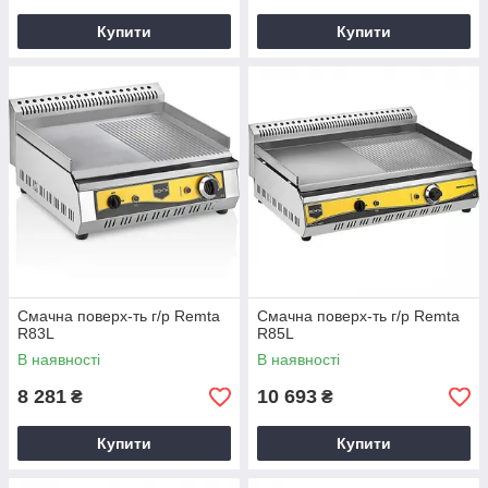
Купити
Купити
Смачна поверх-ть г/р Remta
Смачна поверх-ть г/р Remta
R83L
R85L
В наявності
В наявності
8 281
10 693
₴
₴
Купити
Купити