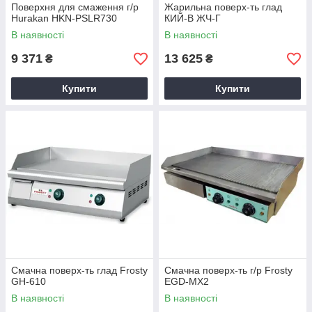
Поверхня для смаження г/р
Жарильна поверх-ть глад
Hurakan HKN-PSLR730
КИЙ-В ЖЧ-Г
В наявності
В наявності
9 371
13 625
₴
₴
Купити
Купити
Смачна поверх-ть глад Frosty
Смачна поверх-ть г/р Frosty
GH-610
EGD-MX2
В наявності
В наявності