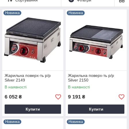
мінімальними трудовитратами.
Новинка
Новинка
Жарильна поверх-ть р/р
Жарильна поверх-ть р/р
Silver 2149
Silver 2150
В наявності
В наявності
6 052
9 191
₴
₴
Купити
Купити
Новинка
Новинка