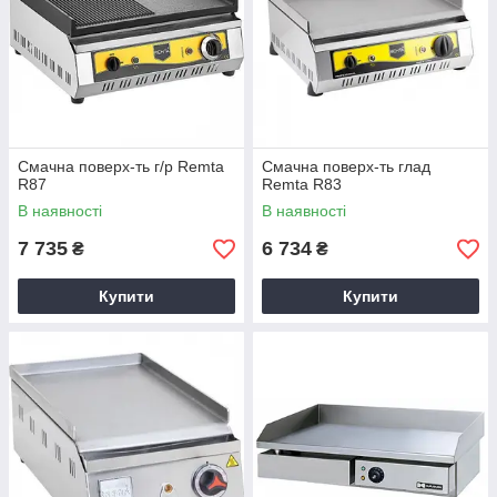
Смачна поверх-ть г/р Remta
Смачна поверх-ть глад
R87
Remta R83
В наявності
В наявності
7 735
6 734
₴
₴
Купити
Купити