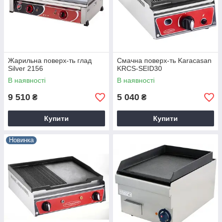
Жарильна поверх-ть глад
Смачна поверх-ть Karacasan
Silver 2156
KRCS-SEID30
В наявності
В наявності
9 510
5 040
₴
₴
Купити
Купити
Новинка