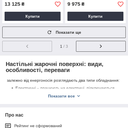
13 125
9 975
₴
₴
Купити
Купити
Показати ще
1
/ 3
Настільні жарочні поверхні: види,
особливості, переваги
залежно від енергоносія розглядають два типи обладнання:
Електричні – працюють на електриці, підключаються
до напрузі 220 В 380 Ст. Корпус виконаний з
Показати все
нержавіючої сталі, а сама поверхня чавунна або з
вуглецевої сталі. Моделі бувають рифленими,
гладкими або комбінованими.
Про нас
Газовые – подключаются к стационарному
газопроводу или к баллонам со сжиженным газом.
Рейтинг не сформований