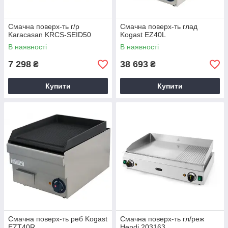
Смачна поверх-ть г/р
Смачна поверх-ть глад
Karacasan KRCS-SEID50
Kogast EZ40L
В наявності
В наявності
7 298
38 693
₴
₴
Купити
Купити
Смачна поверх-ть реб Kogast
Смачна поверх-ть гл/реж
EZT40R
Hendi 203163