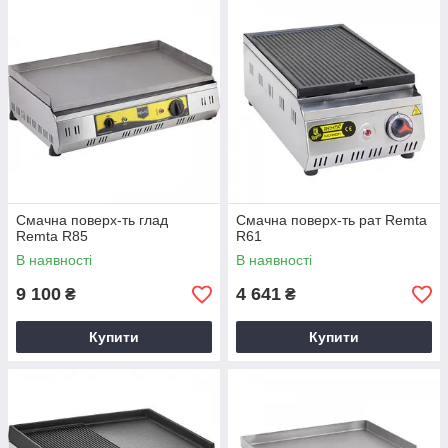
Смачна поверх-ть глад
Смачна поверх-ть рат Remta
Remta R85
R61
В наявності
В наявності
9 100
4 641
₴
₴
Купити
Купити