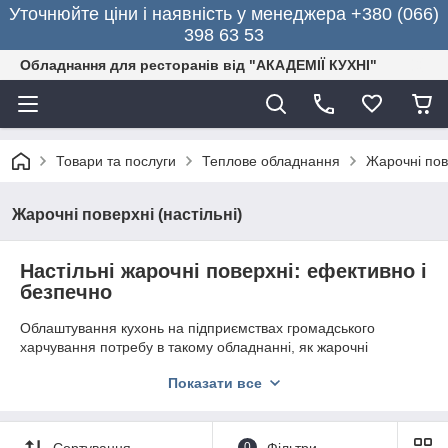
Уточнюйте ціни і наявність у менеджера +380 (066)
398 63 53
Обладнання для ресторанів від "АКАДЕМІЇ КУХНІ"
Товари та послуги
Теплове обладнання
Жарочні пов
Жарочні поверхні (настільні)
Настільні жарочні поверхні: ефективно і
безпечно
Облаштування кухонь на підприємствах громадського
харчування потребу в такому обладнанні, як жарочні
поверхні. Візуально вони схожі на сковороди, але завдяки
Показати все
великій поверхні і широкому функціоналу дозволяють
оптимізувати виробництво і збільшити асортимент готової
продукції. Їх застосовують для приготування м'ясних, рибних,
овочевих та інших страв за короткий проміжок часу з
Сортування
0
Фільтри