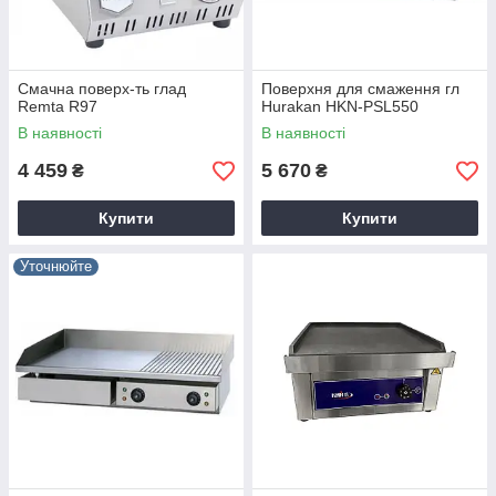
Смачна поверх-ть глад
Поверхня для смаження гл
Remta R97
Hurakan HKN-PSL550
В наявності
В наявності
4 459
5 670
₴
₴
Купити
Купити
Уточнюйте