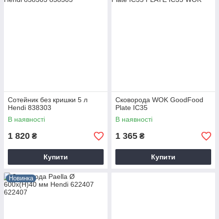
Сотейник без кришки 5 л
Сковорода WOK GoodFood
Hendi 838303
Plate IC35
В наявності
В наявності
1 820
1 365
₴
₴
Купити
Купити
Новинка