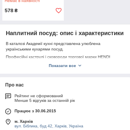
Немає в наявності
578
₴
Наплитний посуд: опис і характеристики
В каталозі Академії кухні представлена улюблена
українськими кухарями посуд.
Професійні каструлі і сковороди торгової марки HENDI
поєднує традиційні способи приготування їжі і новітні
Показати все
технологічні розробки. Компанія почала виробництво в 1934
році і вже більше 80 років полегшує роботу новачкам і
професійним кухарям. Не меншої уваги заслуговує бренд
BARTSCHER, який був заснований у 1876 році. В 50 роках
Про нас
минулого століття продукція придбала популярність в
Німеччині, а через 20 років вийшла на міжнародний ринок.
Рейтинг не сформований
Менше 5 відгуків за останній рік
Посуд відповідає всім стандартам якості, серед яких:
Працює з 30.06.2015
стійкість до деформації і міцність виробів забезпечує
високоякісний матеріал;
м. Харків
стійкість до агресивного середовища, абразивних
вул. Біблика, буд 42, Харків, Україна
миючих складів, легко очищається;