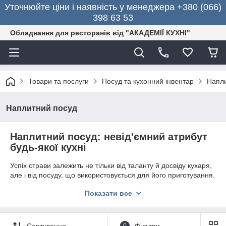
Уточнюйте ціни і наявність у менеджера +380 (066)
398 63 53
Обладнання для ресторанів від "АКАДЕМІЇ КУХНІ"
Товари та послуги
Посуд та кухонний інвентар
Напли
Наплитний посуд
Наплитний посуд: невід'ємний атрибут
будь-якої кухні
Успіх страви залежить не тільки від таланту й досвіду кухаря,
але і від посуду, що використовується для його приготування.
Вона піддається великим навантаженням, тому повинна
Показати все
відповідати підвищеним вимогам. Компанія «
Академія
кухні
» пропонує великий асортимент високоякісної
наплитной посуду
від відомих виробників.
Сортування
0
Фільтри