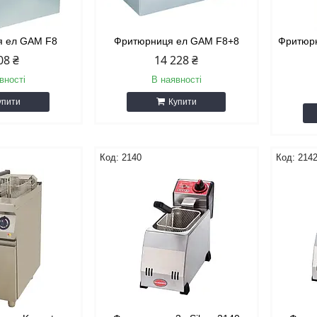
я ел GAM F8
Фритюрниця ел GAM F8+8
Фритюрн
08 ₴
14 228 ₴
вності
В наявності
упити
Купити
2140
214