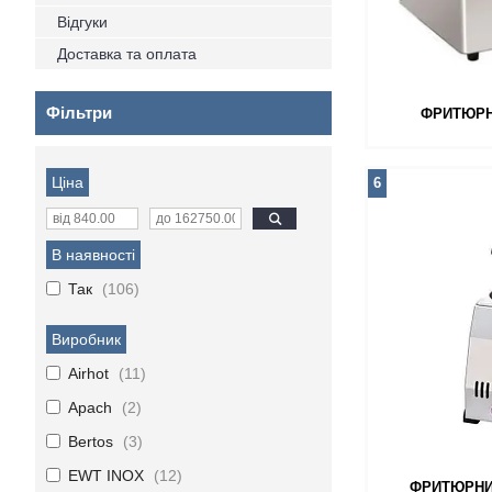
Відгуки
Доставка та оплата
Фільтри
ФРИТЮРНИ
Ціна
6
В наявності
Так
106
Виробник
Airhot
11
Apach
2
Bertos
3
EWT INOX
12
ФРИТЮРНИЦ