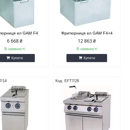
тюрниця ел GAM F4
Фритюрниця ел GAM F4+4
6 668 ₴
12 863 ₴
В наявності
В наявності
Купити
Купити
7/14
EFT7/28