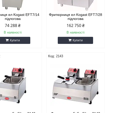
иця ел Kogast EFT7/14
Фритюрниця ел Kogast EFT7/28
підлогова
підлогова
74 288 ₴
162 750 ₴
В наявності
В наявності
Купити
Купити
2
2143