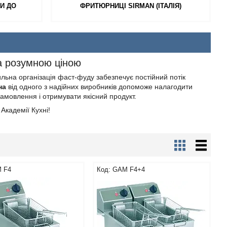
И ДО
ФРИТЮРНИЦІ SIRMAN (ІТАЛІЯ)
а розумною ціною
ьна організація фаст-фуду забезпечує постійний потік
на
від одного з надійних виробників допоможе налагодити
амовлення і отримувати якісний продукт.
 Академії Кухні!
 F4
GAM F4+4