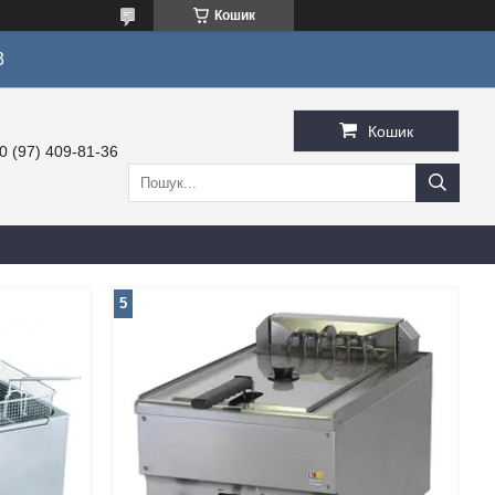
Кошик
3
Кошик
0 (97) 409-81-36
5