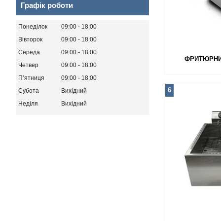
Графік роботи
Понеділок
09:00
18:00
Вівторок
09:00
18:00
Середа
09:00
18:00
ФРИТЮРНИЦ
Четвер
09:00
18:00
Пʼятниця
09:00
18:00
6
Субота
Вихідний
Неділя
Вихідний