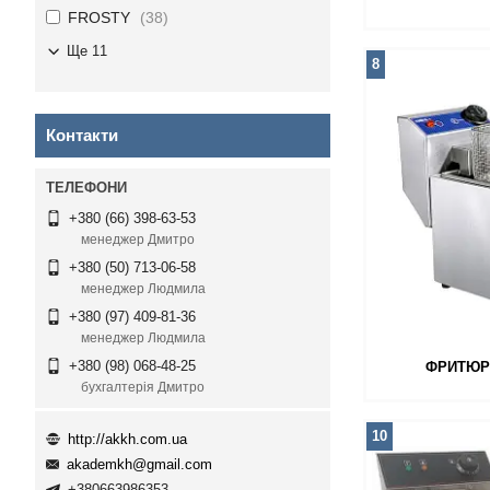
FROSTY
38
Ще 11
8
Контакти
+380 (66) 398-63-53
менеджер Дмитро
+380 (50) 713-06-58
менеджер Людмила
+380 (97) 409-81-36
менеджер Людмила
+380 (98) 068-48-25
ФРИТЮРН
бухгалтерія Дмитро
10
http://akkh.com.ua
akademkh@gmail.com
+380663986353