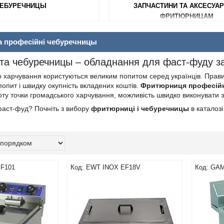
ЕБУРЕЧНИЦЫ
ЗАПЧАСТИНИ ТА АКСЕСУАР
ФРИТЮРНИЦАМ
а професійні чебуречницы
та чебуречницы – обладнання для фаст-фуду з
 харчування користуються великим попитом серед українців. Правил
 попит і швидку окупність вкладених коштів.
Фритюрниця професій
ту точки громадського харчування, можливість швидко виконувати з
фаст-фуд? Почніть з вибору
фритюрниці і чебуречницы
в каталозі
F101
EWT INOX EF18V
GAM