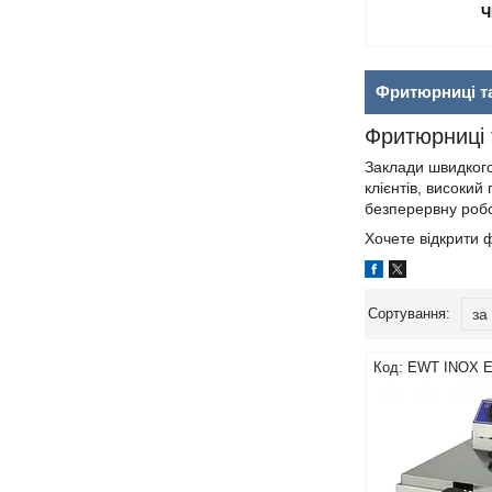
Ч
Фритюрниці т
Фритюрниці 
Заклади швидкого
клієнтів, високий
безперервну робо
Хочете відкрити 
EWT INOX E