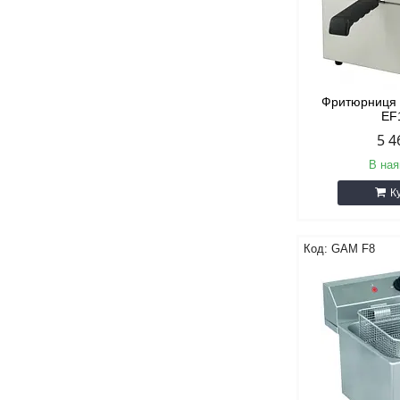
Фритюрниця
EF
5 4
В ная
К
GAM F8