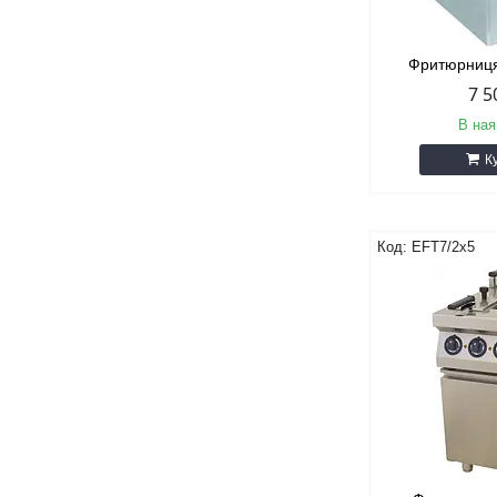
Фритюрниц
7 5
В ная
К
EFT7/2х5