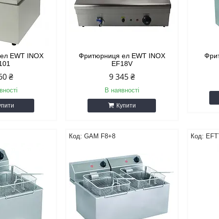
 ел EWT INOX
Фритюрниця ел EWT INOX
Фри
101
EF18V
60 ₴
9 345 ₴
вності
В наявності
упити
Купити
GAM F8+8
EFT