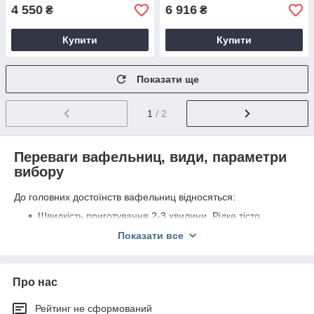
4 550
6 916
₴
₴
Купити
Купити
Показати ще
1
/ 2
Переваги вафельниц, види, параметри
вибору
До головних достоїнств вафельниц відносяться:
Швидкість приготування 2-3 хвилини. Рідке тісто
правильної консистенції заливається у форму,
Показати все
рівномірно прогрівається з двох сторін жарочными
поверхнями.
Можливості сучасних пристроїв дозволяють
Про нас
виготовляти вафлі різних видів і пишності.
Завдяки компактності, невеликим розмірам
Рейтинг не сформований