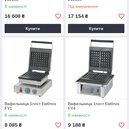
В наявності
Під замовлення
16 608
17 154
₴
₴
Купити
Купити
Вафельница 1пост EwtInox
Вафельница 1пост EwtInox
FY1
FY4
В наявності
В наявності
8 085
9 188
₴
₴