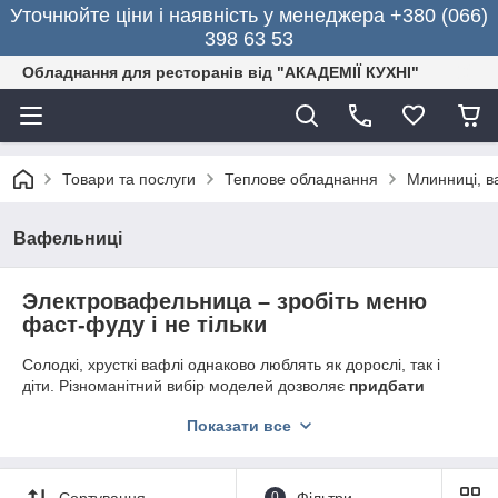
Уточнюйте ціни і наявність у менеджера +380 (066)
398 63 53
Обладнання для ресторанів від "АКАДЕМІЇ КУХНІ"
Товари та послуги
Теплове обладнання
Млинниці, в
Вафельниці
Электровафельница – зробіть меню
фаст-фуду і не тільки
Солодкі, хрусткі вафлі однаково люблять як дорослі, так і
діти. Різноманітний вибір моделей дозволяє
придбати
электровафельницу
, щоб готувати не тільки повітряні
Показати все
бельгійські вафлі, але і пампушки, корзиночную заготовку для
фруктів, морозива, салатів, тістечок і т. д. Завдяки
промисловому устаткуванню випікаються також несолодка
продукція для виготовлення конусної піци, корн-доги.
Сортування
0
Фільтри