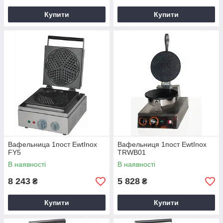
Купити
Купити
Вафельница 1пост EwtInox
Вафельниця 1пост EwtInox
FY5
TRWB01
В наявності
В наявності
8 243
5 828
₴
₴
Купити
Купити