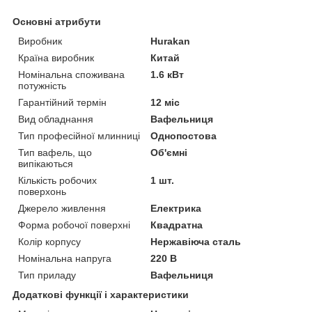
Основні атрибути
Виробник
Hurakan
Країна виробник
Китай
Номінальна споживана
1.6 кВт
потужність
Гарантійний термін
12 міс
Вид обладнання
Вафельниця
Тип професійної млинниці
Однопостова
Тип вафель, що
Об'ємні
випікаються
Кількість робочих
1 шт.
поверхонь
Джерело живлення
Електрика
Форма робочої поверхні
Квадратна
Колір корпусу
Нержавіюча сталь
Номінальна напруга
220 В
Тип приладу
Вафельниця
Додаткові функції і характеристики