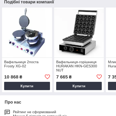
Подібні товари компанії
Вафельниця 2поста
Вафельниця-горішниця
Млин
Frosty XG-02
HURAKAN HKN-GES300
Hur
NUT
10 868
7 665
7 3
₴
₴
Купити
Купити
Про нас
Рейтинг не сформований
Менше 5 відгуків за останній рік