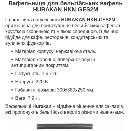
Вафельниця для бельгійських вафель
HURAKAN HKN-GES2M
Професійна вафельниця
HURAKAN HKN-GES2M
призначена для приготування бельгійських вафель з
хрусткою скоринкою та м'якою серединою.
Відмінно
підійде для кафе, ресторанів, кондитерських та
вуличних фуд-кортів.
Матеріал корпусу: нержавіюча сталь.
Матеріал жарочної поверхні: чавун з
антипригарним покриттям.
Потужність: 1,6
кВт
.
Напруга: 220
В
.
Габаритні розміри: 300x380x250
мм
.
Вага: 7.9 кг.
Вафельниці
Hurakan
– відмінне рішення для закладів,
які пропонують бельгійські вафлі з різними начинками.