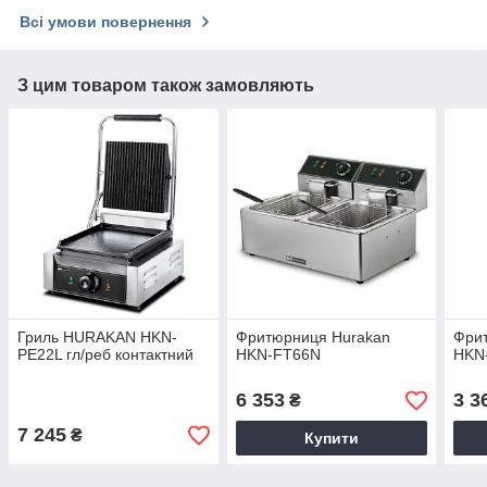
Всі умови повернення
З цим товаром також замовляють
Гриль HURAKAN HKN-
Фритюрниця Hurakan
Фри
PE22L гл/реб контактний
HKN-FT66N
HKN
6 353
3 3
₴
7 245
₴
Купити