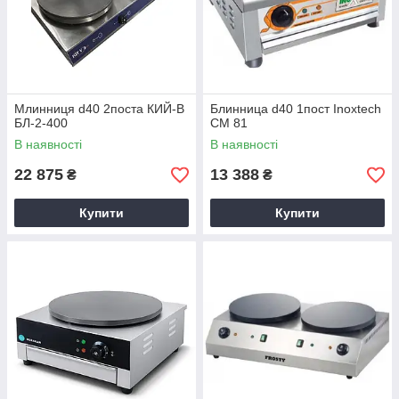
Млинниця d40 2поста КИЙ-В
Блинница d40 1пост Inoxtech
БЛ-2-400
CM 81
В наявності
В наявності
22 875
13 388
₴
₴
Купити
Купити