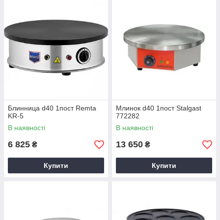
Блинница d40 1пост Remta
Млинок d40 1пост Stalgast
KR-5
772282
В наявності
В наявності
6 825
13 650
₴
₴
Купити
Купити