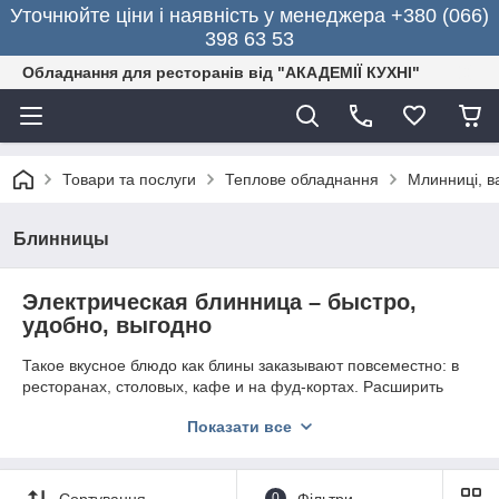
Уточнюйте ціни і наявність у менеджера +380 (066)
398 63 53
Обладнання для ресторанів від "АКАДЕМІЇ КУХНІ"
Товари та послуги
Теплове обладнання
Млинниці, в
Блинницы
Электрическая блинница – быстро,
удобно, выгодно
Такое вкусное блюдо как блины заказывают повсеместно: в
ресторанах, столовых, кафе и на фуд-кортах. Расширить
ассортимент меню можно за счет разнообразных начинок и
Показати все
форм подачи. Благодаря
электрической
блиннице
процесс
приготовления блюд в больших количествах становится не
таким трудоемким и длительным. При этом, вы получаете
вкусные, равномерно прожаренные блины.
Сортування
0
Фільтри