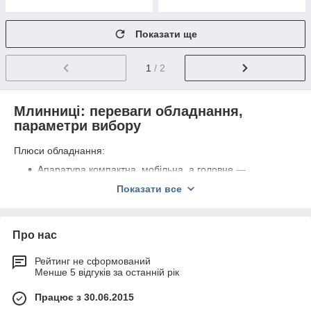
Показати ще
1
/ 2
Млинниці: переваги обладнання,
параметри вибору
Плюси обладнання:
Апаратура компактна, мобільна, а головне —
адаптована до щоденної посиленому навантаженні.
Показати все
Прогрівання відбувається рівномірно.
Процес випічки зручний і ефективний за рахунок
поверхні з чавуну або нержавіючої сталі (іноді
Про нас
зустрічається керамічне покриття).
Рейтинг не сформований
Млинці виходять однаковими по товщині, рівномірно
Менше 5 відгуків за останній рік
рум'яними.
Задана температура підтримується в автоматичному
Працює з 30.06.2015
режимі.