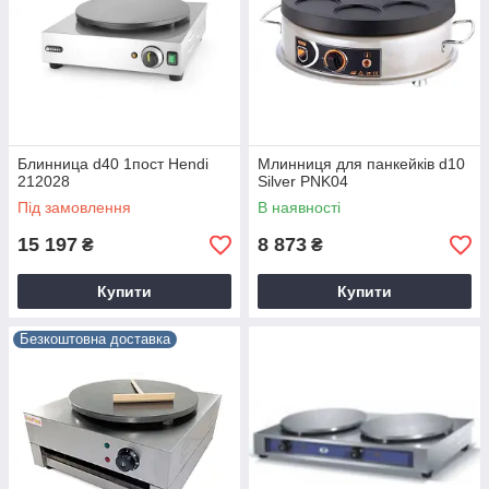
Блинница d40 1пост Hendi
Млинниця для панкейків d10
212028
Silver PNK04
Під замовлення
В наявності
15 197
8 873
₴
₴
Купити
Купити
Безкоштовна доставка