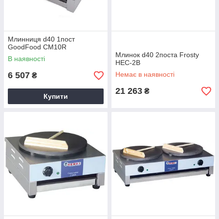
Млинниця d40 1пост
GoodFood CM10R
Млинок d40 2поста Frosty
В наявності
HEC-2B
6 507
Немає в наявності
₴
21 263
₴
Купити