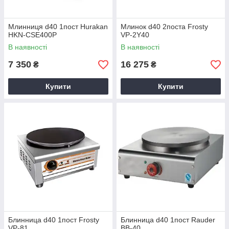
Млинниця d40 1пост Hurakan
Млинок d40 2поста Frosty
HKN-CSE400P
VP-2Y40
В наявності
В наявності
7 350
16 275
₴
₴
Купити
Купити
Блинница d40 1пост Frosty
Блинница d40 1пост Rauder
VP-81
BB-40