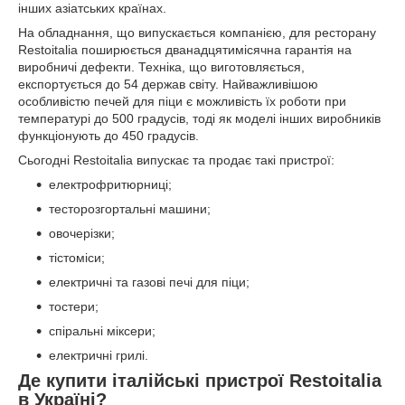
інших азіатських країнах.
На обладнання, що випускається компанією, для ресторану
Restoitalia поширюється дванадцятимісячна гарантія на
виробничі дефекти. Техніка, що виготовляється,
експортується до 54 держав світу. Найважливішою
особливістю печей для піци є можливість їх роботи при
температурі до 500 градусів, тоді як моделі інших виробників
функціонують до 450 градусів.
Сьогодні Restoitalia випускає та продає такі пристрої:
електрофритюрниці;
тесторозгортальні машини;
овочерізки;
тістоміси;
електричні та газові печі для піци;
тостери;
спіральні міксери;
електричні грилі.
Де купити італійські пристрої Restoitalia
в Україні?