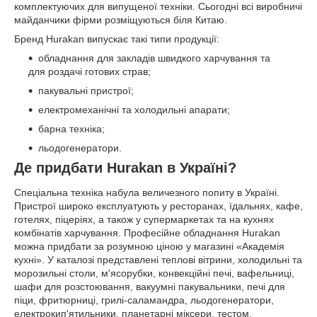
комплектуючих для випущеної техніки. Сьогодні всі виробничі
майданчики фірми розміщуються біля Китаю.
Бренд Hurakan випускає такі типи продукції:
обладнання для закладів швидкого харчування та
для роздачі готових страв;
пакувальні пристрої;
електромеханічні та холодильні апарати;
барна техніка;
льодогенератори.
Де придбати Hurakan в Україні?
Спеціальна техніка набула величезного попиту в Україні.
Пристрої широко експлуатують у ресторанах, їдальнях, кафе,
готелях, піцеріях, а також у супермаркетах та на кухнях
комбінатів харчування. Професійне обладнання Hurakan
можна придбати за розумною ціною у магазині «Академія
кухні». У каталозі представлені теплові вітрини, холодильні та
морозильні столи, м'ясорубки, конвекційні печі, вафельниці,
шафи для розстоювання, вакуумні пакувальники, печі для
піци, фритюрниці, грилі-саламандра, льодогенератори,
електрокип'ятильники, планетарні міксери, тестом.