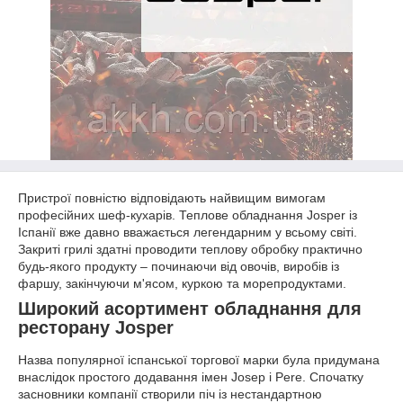
Пристрої повністю відповідають найвищим вимогам
професійних шеф-кухарів. Теплове обладнання Josper із
Іспанії вже давно вважається легендарним у всьому світі.
Закриті грилі здатні проводити теплову обробку практично
будь-якого продукту – починаючи від овочів, виробів із
фаршу, закінчуючи м'ясом, куркою та морепродуктами.
Широкий асортимент обладнання для
ресторану Josper
Назва популярної іспанської торгової марки була придумана
внаслідок простого додавання імен Josep і Pere. Спочатку
засновники компанії створили піч із нестандартною