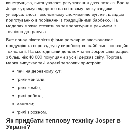
конструкцією, виконувалося регулювання двох потоків. Бренд
Josper утримує лідерство на світовому ринку завдяки
універсальності, економному споживанню вугілля, швидше
приготуванню в порівнянні з традиційними барбекю. На
моделях можна стежити за температурним режимом із
точністю до градуса.
Вже понад півстоліття фірма регулярно вдосконалює
продукцію та впроваджує у виробництво найбільш інноваційні
технології. На сьогоднішній день компанія Josper співпрацює
з більш ніж 40 000 покупцями з усієї держав світу. Торгова
марка випускає такі моделі теплових пристроїв:
печі на деревному куті;
грилі-мангали;
грилі-комбо;
грилі-робота;
мангали;
грилі з рожном.
Як придбати теплову техніку Josper в
Україні?