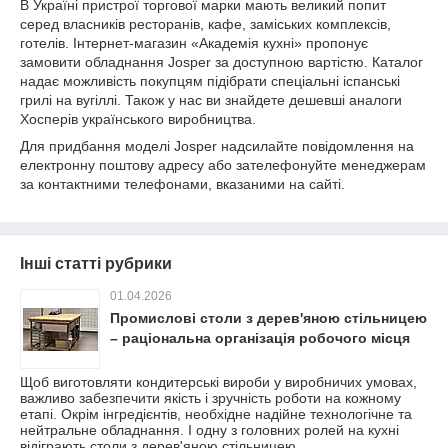
В Україні пристрої торгової марки мають великий попит
серед власників ресторанів, кафе, заміських комплексів,
готелів. Інтернет-магазин «Академія кухні» пропонує
замовити обладнання Josper за доступною вартістю. Каталог
надає можливість покупцям підібрати спеціальні іспанські
грилі на вугіллі. Також у нас ви знайдете дешевші аналоги
Хосперів українського виробництва.
Для придбання моделі Josper надсилайте повідомлення на
електронну поштову адресу або зателефонуйте менеджерам
за контактними телефонами, вказаними на сайті.
Інші статті рубрики
01.04.2026
Промислові столи з дерев'яною стільницею
– раціональна організація робочого місця
Щоб виготовляти кондитерські вироби у виробничих умовах,
важливо забезпечити якість і зручність роботи на кожному
етапі. Окрім інгредієнтів, необхідне надійне технологічне та
нейтральне обладнання. І одну з головних ролей на кухні
відіграють столи з дерев'яною стільницею.