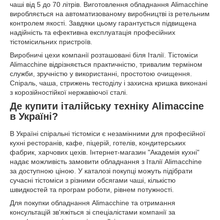
чаші від 5 до 70 літрів. Виготовлення обладнання Alimacchine
виробляється на автоматизованому виробництві із ретельним
контролем якості. Завдяки цьому гарантується підвищена
надійність та ефективна експлуатація професійних
тістомісильних пристроїв.
Виробничі цехи компанії розташовані біля Італії. Тістоміси
Alimacchine відрізняється практичністю, тривалим терміном
служби, зручністю у використанні, простотою очищення.
Спіраль, чаша, стрижень тестоділу і захисна кришка виконані
з корозійностійкої нержавіючої сталі.
Де купити італійську техніку Alimaccine
в Україні?
В Україні спіральні тістоміси є незамінними для професійної
кухні ресторанів, кафе, піцерій, готелів, кондитерських
фабрик, харчових цехів. Інтернет-магазин "Академія кухні"
надає можливість замовити обладнання з Італії Alimacchine
за доступною ціною. У каталозі покупці можуть підібрати
сучасні тістоміси з різними обсягами чаші, кількістю
швидкостей та програм роботи, рівнем потужності.
Для покупки обладнання Alimacchine та отримання
консультацій зв'яжіться зі спеціалістами компанії за