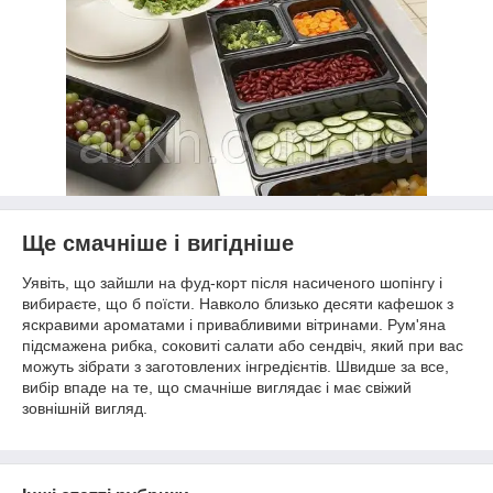
Ще смачніше і вигідніше
Уявіть, що зайшли на фуд-корт після насиченого шопінгу і
вибираєте, що б поїсти. Навколо близько десяти кафешок з
яскравими ароматами і привабливими вітринами. Рум'яна
підсмажена рибка, соковиті салати або сендвіч, який при вас
можуть зібрати з заготовлених інгредієнтів. Швидше за все,
вибір впаде на те, що смачніше виглядає і має свіжий
зовнішній вигляд.