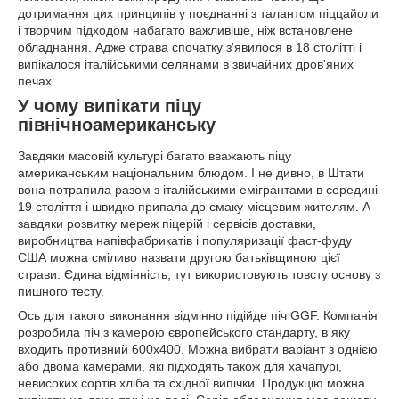
дотримання цих принципів у поєднанні з талантом піццайоли
і творчим підходом набагато важливіше, ніж встановлене
обладнання. Адже страва спочатку з'явилося в 18 столітті і
випікалося італійськими селянами в звичайних дров'яних
печах.
У чому випікати піцу
північноамериканську
Завдяки масовій культурі багато вважають піцу
американським національним блюдом. І не дивно, в Штати
вона потрапила разом з італійськими емігрантами в середині
19 століття і швидко припала до смаку місцевим жителям. А
завдяки розвитку мереж піцерій і сервісів доставки,
виробництва напівфабрикатів і популяризації фаст-фуду
США можна сміливо назвати другою батьківщиною цієї
страви. Єдина відмінність, тут використовують товсту основу з
пишного тесту.
Ось для такого виконання відмінно підійде піч GGF. Компанія
розробила піч з камерою європейського стандарту, в яку
входить противний 600х400. Можна вибрати варіант з однією
або двома камерами, які підходять також для хачапурі,
невисоких сортів хліба та східної випічки. Продукцію можна