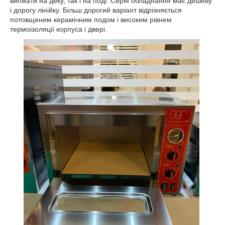
випікати на деку, так і на поді. Серія обладнання має дешеву
і дорогу лінійку. Більш дорогий варіант відрізняється
потовщеним керамічним подом і високим рівнем
термоізоляції корпуса і двері.