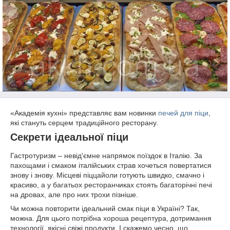
«Академія кухні» представляє вам новинки
печей для піци
,
які стануть серцем традиційного ресторану.
Секрети ідеальної піци
Гастротуризм – невід'ємне напрямок поїздок в Італію. За
пахощами і смаком італійських страв хочеться повертатися
знову і знову. Місцеві піццайоли готують швидко, смачно і
красиво, а у багатьох ресторанчиках стоять багаторічні печі
на дровах, але про них трохи пізніше.
Чи можна повторити ідеальний смак піци в Україні? Так,
можна. Для цього потрібна хороша рецептура, дотримання
технології, якісні свіжі продукти. І скажемо чесно, що