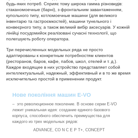
будь-яких потреб. Сприяє тому широка гамма різновидів:
стаканомоечные (барні), з фронтальним завантаженням,
купольного типу, котломоечные машини (для великого
інвентарю та гастроємкостей), машини тунельного і
конвеєрного типу, а також великий вибір аксесуарів. У кожній
лінійці посудомийок реалізовані сучасні технології, що
полегшують роботу оператора.
Три перечисленных модельных ряда не просто
адаптированы к конкретным потребностям клиентов
(ресторанов, баров, кафе, пабов, школ, отелей и т. д.).
Каждое входящее в них устройство представляет собой
интеллектуальный, надежный, эффективный и в то же время
исключительно простой в применении продукт.
Нове покоління машин E-VO
– это революционное поколение. В основе серии E-VO
лежит уникальная идея: создание единого базового
корпуса, способного обеспечить преимущества для
каждого из трех модельных рядов:
ADVANCE, CO N C E P T+, CONCEPT