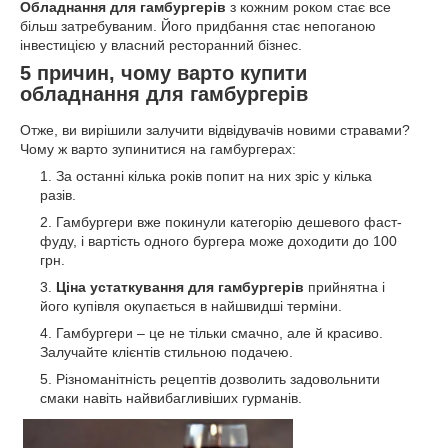
Обладнання для гамбургерів
з кожним роком стає все
більш затребуваним. Його придбання стає непоганою
інвестицією у власний ресторанний бізнес.
5 причин, чому варто купити
обладнання для гамбургерів
Отже, ви вирішили залучити відвідувачів новими стравами?
Чому ж варто зупинитися на гамбургерах:
За останні кілька років попит на них зріс у кілька
разів.
Гамбургери вже покинули категорію дешевого фаст-
фуду, і вартість одного бургера може доходити до 100
грн.
Ціна устаткування для гамбургерів
прийнятна і
його купівля окупається в найшвидші терміни.
Гамбургери – це не тільки смачно, але й красиво.
Залучайте клієнтів стильною подачею.
Різноманітність рецептів дозволить задовольнити
смаки навіть найвибагливіших гурманів.