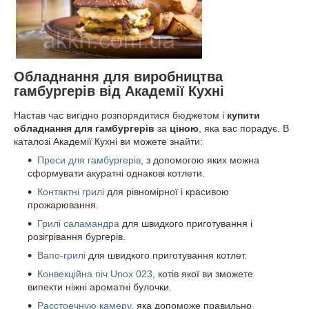
Обладнання для виробництва
гамбургерів від Академії Кухні
Настав час вигідно розпорядитися бюджетом і
купити
обладнання для гамбургерів
за
ціною
, яка вас порадує. В
каталозі Академії Кухні ви можете знайти:
Преси для гамбургерів
, з допомогою яких можна
сформувати акуратні однакові котлети.
Контактні грилі
для рівномірної і красивою
прожарювання.
Грилі саламандра
для швидкого приготування і
розігрівання бургерів.
Вапо-грилі
для швидкого приготування котлет.
Конвекційна піч Unox 023
, котів якої ви зможете
випекти ніжні ароматні булочки.
Расстоечную камеру
, яка допоможе правильно