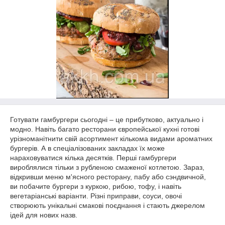
Готувати гамбургери сьогодні – це прибутково, актуально і
модно. Навіть багато ресторани європейської кухні готові
урізноманітнити свій асортимент кількома видами ароматних
бургерів. А в спеціалізованих закладах їх може
нараховуватися кілька десятків. Перші гамбургери
вироблялися тільки з рубленою смаженої котлетою. Зараз,
відкривши меню м'ясного ресторану, пабу або сэндвичной,
ви побачите бургери з куркою, рибою, тофу, і навіть
вегетаріанські варіанти. Різні приправи, соуси, овочі
створюють унікальні смакові поєднання і стають джерелом
ідей для нових назв.