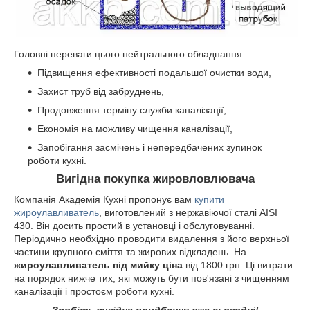
Головні переваги цього нейтрального обладнання:
Підвищення ефективності подальшої очистки води,
Захист труб від забруднень,
Продовження терміну служби каналізації,
Економія на можливу чищення каналізації,
Запобігання засмічень і непередбачених зупинок
роботи кухні.
Вигідна покупка жировловлювача
Компанія Академія Кухні пропонує вам
купити
жироулавливатель
, виготовлений з нержавіючої сталі AISI
430. Він досить простий в установці і обслуговуванні.
Періодично необхідно проводити видалення з його верхньої
частини крупного сміття та жирових відкладень. На
жироулавливатель під мийку ціна
від 1800 грн. Ці витрати
на порядок нижче тих, які можуть бути пов'язані з чищенням
каналізації і простоєм роботи кухні.