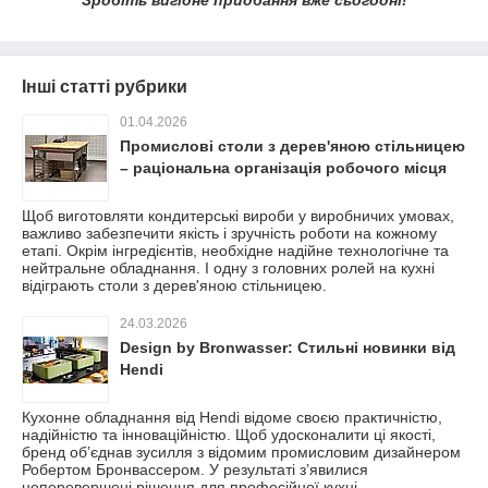
Зробіть вигідне придбання вже сьогодні!
Інші статті рубрики
01.04.2026
Промислові столи з дерев'яною стільницею
– раціональна організація робочого місця
Щоб виготовляти кондитерські вироби у виробничих умовах,
важливо забезпечити якість і зручність роботи на кожному
етапі. Окрім інгредієнтів, необхідне надійне технологічне та
нейтральне обладнання. І одну з головних ролей на кухні
відіграють столи з дерев'яною стільницею.
24.03.2026
Design by Bronwasser: Стильні новинки від
Hendi
Кухонне обладнання від Hendi відоме своєю практичністю,
надійністю та інноваційністю. Щоб удосконалити ці якості,
бренд об’єднав зусилля з відомим промисловим дизайнером
Робертом Бронвассером. У результаті з’явилися
неперевершені рішення для професійної кухні.