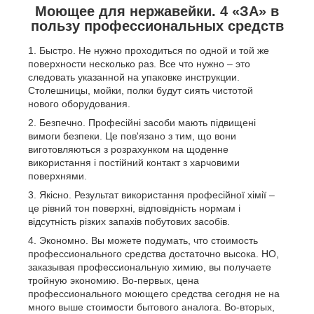
Моющее для нержавейки. 4 «ЗА» в
пользу профессиональных средств
Быстро. Не нужно проходиться по одной и той же
поверхности несколько раз. Все что нужно – это
следовать указанной на упаковке инструкции.
Столешницы, мойки, полки будут сиять чистотой
нового оборудования.
Безпечно. Професійні засоби мають підвищені
вимоги безпеки. Це пов'язано з тим, що вони
виготовляються з розрахунком на щоденне
використання і постійний контакт з харчовими
поверхнями.
Якісно. Результат використання професійної хімії –
це рівний тон поверхні, відповідність нормам і
відсутність різких запахів побутових засобів.
Экономно. Вы можете подумать, что стоимость
профессионального средства достаточно высока. НО,
заказывая профессиональную химию, вы получаете
тройную экономию. Во-первых, цена
профессионального моющего средства сегодня не на
много выше стоимости бытового аналога. Во-вторых,