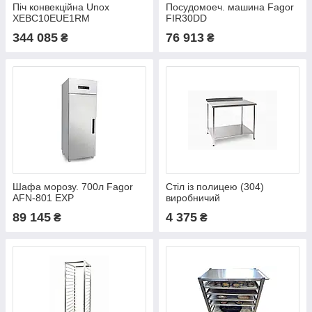
Піч конвекційна Unox
Посудомоеч. машина Fagor
XEBC10EUE1RM
FIR30DD
344 085
76 913
₴
₴
Шафа морозу. 700л Fagor
Стіл із полицею (304)
AFN-801 EXP
виробничий
89 145
4 375
₴
₴