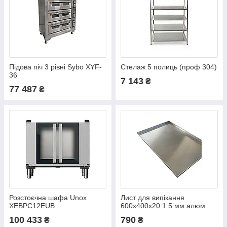
Підова піч 3 рівні Sybo XYF-
Стелаж 5 полиць (проф 304)
36
7 143
₴
77 487
₴
Розстоєчна шафа Unox
Лист для випікання
XEBPC12EUB
600x400х20 1.5 мм алюм
(Україна)
100 433
790
₴
₴