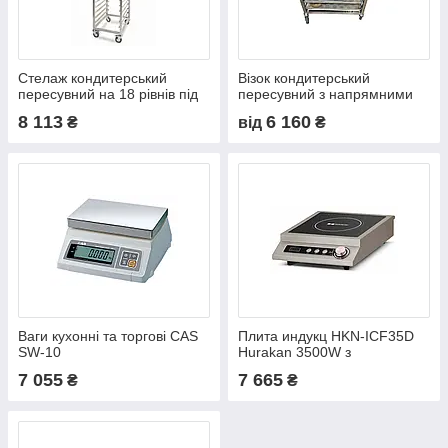
Стелаж кондитерський
Візок кондитерський
пересувний на 18 рівнів під
пересувний з напрямними
деко
8 113
6 160
₴
від
₴
Ваги кухонні та торгові CAS
Плита индукц HKN-ICF35D
SW-10
Hurakan 3500W з
електрон.управлінням
7 055
7 665
₴
₴