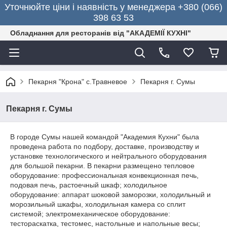
Уточнюйте ціни і наявність у менеджера +380 (066)
398 63 53
Обладнання для ресторанів від "АКАДЕМІЇ КУХНІ"
Пекарня "Крона" с.Травневое
Пекарня г. Сумы
Пекарня г. Сумы
В городе Сумы нашей командой "Академия Кухни" была
проведена работа по подбору, доставке, производству и
установке технологического и нейтрального оборудования
для большой пекарни. В пекарни размещено тепловое
оборудование: профессиональная конвекционная печь,
подовая печь, растоечный шкаф; холодильное
оборудование: аппарат шоковой заморозки, холодильный и
морозильный шкафы, холодильная камера со сплит
системой; электромеханическое оборудование:
тестораскатка, тестомес, настольные и напольные весы;