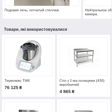
Подовая печь, сетчатый стеллаж.
Нейтральное об
камера.
Товари, які використовувалися
Термомікс ТМ6
Стіл з 2-ма полицями (430)
виробничий
76 125
₴
4 865
₴