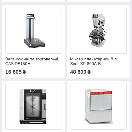
Ваги кухонні та торговельні
Міксер планетарний 8 л
CAS DB150H
Spar SP-800A-B
16 605
48 800
₴
₴