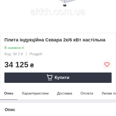
Плита індукційна Сквара 2к/6 кВт настільна
В наявності
Код: Sit 2.6
Роздріб
34 125
₴
Купити
Опис
Характеристики
Доставка
Оплата
Умови п
Опис