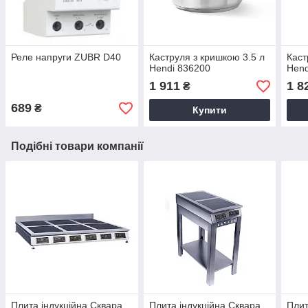
Реле напруги ZUBR D40
Каструля з кришкою 3.5 л
Каст
Hendi 836200
Hend
1 911
1 8
₴
689
₴
Купити
Подібні товари компанії
Плита індукційна Сквара
Плита індукційна Сквара
Плит