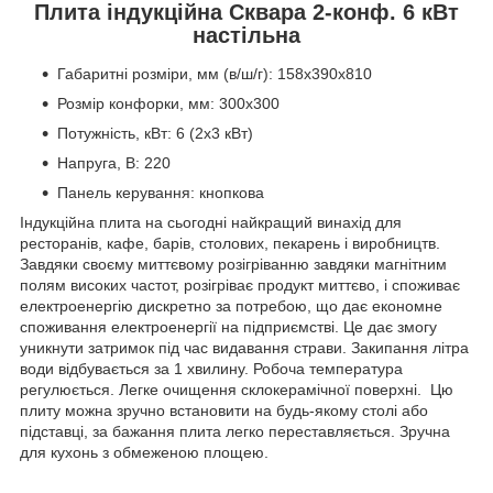
Плита індукційна Сквара 2-конф. 6 кВт
настільна
Габаритні розміри, мм (в/ш/г): 158х390х810
Розмір конфорки, мм: 300х300
Потужність, кВт: 6 (2х3 кВт)
Напруга, В: 220
Панель керування: кнопкова
Індукційна плита на сьогодні найкращий винахід для
ресторанів, кафе, барів, столових, пекарень і виробництв.
Завдяки своєму миттєвому розігріванню завдяки магнітним
полям високих частот, розігріває продукт миттєво, і споживає
електроенергію дискретно за потребою, що дає економне
споживання електроенергії на підприємстві. Це дає змогу
уникнути затримок під час видавання страви. Закипання літра
води відбувається за 1 хвилину. Робоча температура
регулюється. Легке очищення склокерамічної поверхні. Цю
плиту можна зручно встановити на будь-якому столі або
підставці, за бажання плита легко переставляється. Зручна
для кухонь з обмеженою площею.