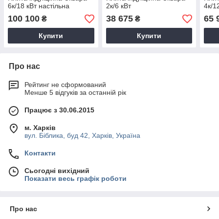
6к/18 кВт настільна
2к/6 кВт
4к/1
100 100
38 675
65 
₴
₴
Купити
Купити
Про нас
Рейтинг не сформований
Менше 5 відгуків за останній рік
Працює з 30.06.2015
м. Харків
вул. Біблика, буд 42, Харків, Україна
Контакти
Сьогодні вихідний
Показати весь графік роботи
Про нас