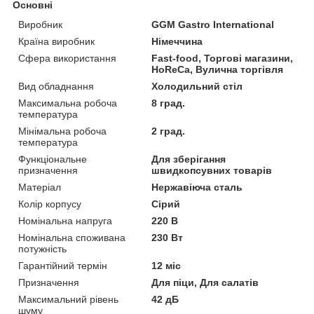
Основні
Виробник
GGM Gastro International
Країна виробник
Німеччина
Сфера використання
Fast-food, Торгові магазини,
HoReCa, Вулична торгівля
Вид обладнання
Холодильний стіл
Максимальна робоча
8 град.
температура
Мінімальна робоча
2 град.
температура
Функціональне
Для зберігання
призначення
швидкопсувних товарів
Матеріал
Нержавіюча сталь
Колір корпусу
Сірий
Номінальна напруга
220 В
Номінальна споживана
230 Вт
потужність
Гарантійний термін
12 міс
Призначення
Для піци, Для салатів
Максимальний рівень
42 дБ
шуму