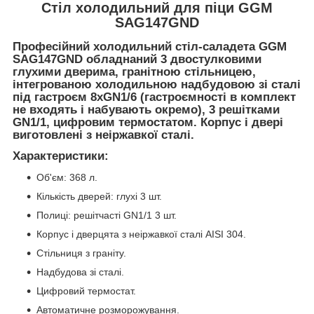
Стіл холодильний для піци GGM
SAG147GND
Професійний холодильний стіл-саладета GGM
SAG147GND обладнаний 3 двостулковими
глухими дверима, гранітною стільницею,
інтегрованою холодильною надбудовою зі сталі
під гастроєм 8хGN1/6 (гастроємності в комплект
не входять і набувають окремо), 3 решітками
GN1/1, цифровим термостатом. Корпус і двері
виготовлені з неіржавкої сталі.
Характеристики:
Об'єм: 368 л.
Кількість дверей: глухі 3 шт.
Полиці: решітчасті GN1/1 3 шт.
Корпус і дверцята з неіржавкої сталі AISI 304.
Стільниця з граніту.
Надбудова зі сталі.
Цифровий термостат.
Автоматичне розморожування.