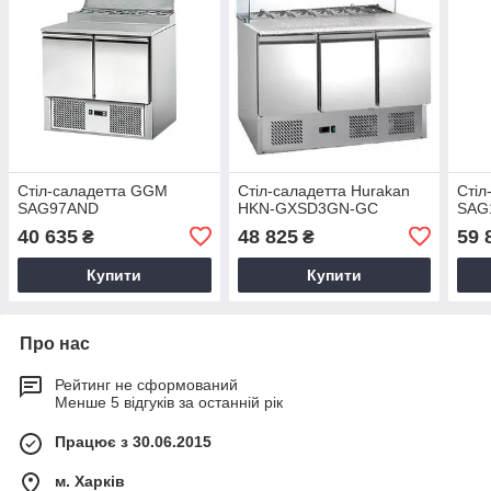
Стіл-саладетта GGM
Стіл-саладетта Hurakan
Стіл
SAG97AND
HKN-GXSD3GN-GC
SAG
40 635
48 825
59 
₴
₴
Купити
Купити
Про нас
Рейтинг не сформований
Менше 5 відгуків за останній рік
Працює з 30.06.2015
м. Харків