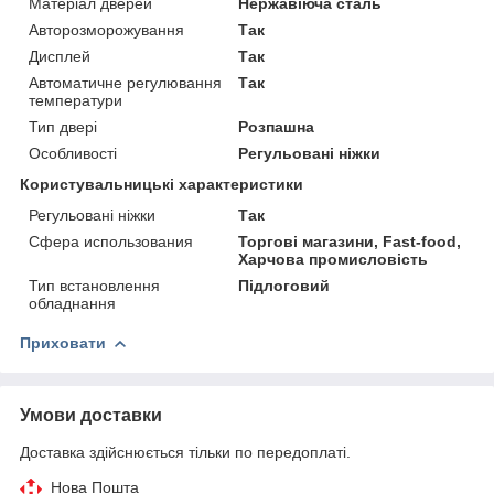
Матеріал дверей
Нержавіюча сталь
Авторозморожування
Так
Дисплей
Так
Автоматичне регулювання
Так
температури
Тип двері
Розпашна
Особливості
Регульовані ніжки
Користувальницькі характеристики
Регульовані ніжки
Так
Сфера использования
Торгові магазини, Fast-food,
Харчова промисловість
Тип встановлення
Підлоговий
обладнання
Приховати
Умови доставки
Доставка здійснюється тільки по передоплаті.
Нова Пошта