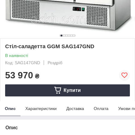
Стіл-саладетта GGM SAG147GND
В наявності
Код: SAG147GND
Роздріб
53 970
₴
Купити
Опис
Характеристики
Доставка
Оплата
Умови п
Опис