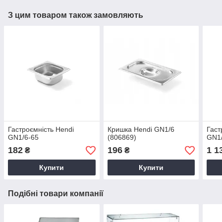
З цим товаром також замовляють
Гастроємність Hendi
Кришка Hendi GN1/6
Гаст
GN1/6-65
(806869)
GN1
182
196
1 1
₴
₴
Купити
Купити
Подібні товари компанії