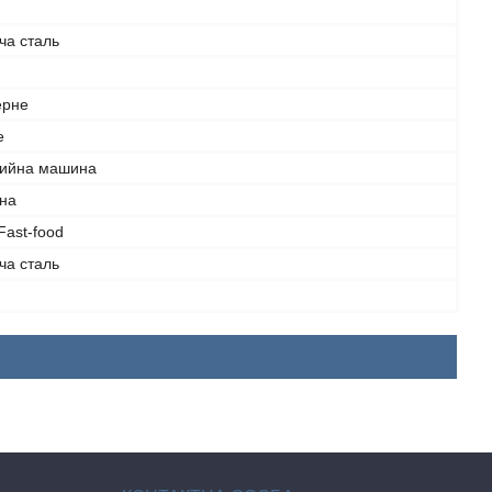
ча сталь
ерне
е
ийна машина
на
Fast-food
ча сталь