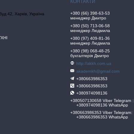
+380 (66) 398-63-53
 буд 42, Харків, Україна
менеджер Дмитро
+380 (50) 713-06-58
менеджер Людмила
УХНІ
+380 (97) 409-81-36
менеджер Людмила
+380 (98) 068-48-25
бухгалтерія Дмитро
http://akkh.com.ua
akademkh@gmail.com
+380663986353
+380663986353
+380974098136
+380507130658 Viber Telegram
+380974098136 WhatsApp
+380663986353 Viber Telegram
+380663986353 WhatsApp