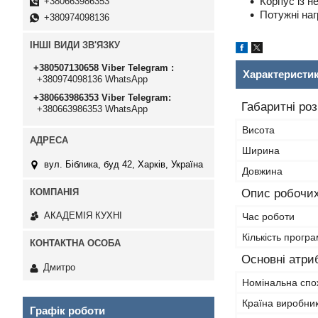
Корпус із н
+380663986353
Потужні наг
+380974098136
ІНШІ ВИДИ ЗВ'ЯЗКУ
+380507130658 Viber Telegram
Характеристи
+380974098136 WhatsApp
+380663986353 Viber Telegram
Габаритні ро
+380663986353 WhatsApp
Висота
Ширина
вул. Біблика, буд 42, Харків, Україна
Довжина
Опис робочих
АКАДЕМІЯ КУХНІ
Час роботи
Кількість прогр
Основні атри
Дмитро
Номінальна спо
Країна виробни
Графік роботи