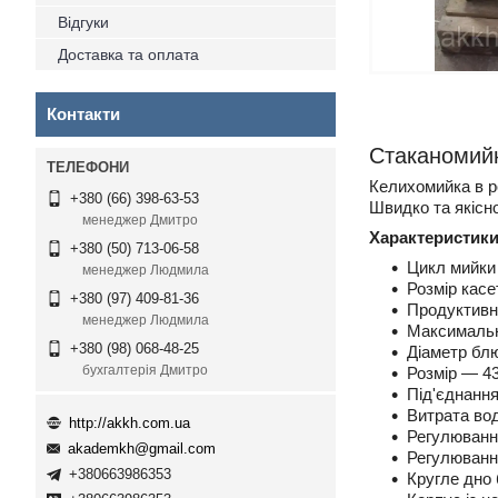
Відгуки
Доставка та оплата
Контакти
Стаканомийн
Келихомийка в ро
+380 (66) 398-63-53
Швидко та якісн
менеджер Дмитро
Характеристики
+380 (50) 713-06-58
Цикл мийки 
менеджер Людмила
Розмір кас
+380 (97) 409-81-36
Продуктивні
менеджер Людмила
Максимальн
+380 (98) 068-48-25
Діаметр бл
бухгалтерія Дмитро
Розмір — 4
Під'єднання
Витрата вод
http://akkh.com.ua
Регулюванн
akademkh@gmail.com
Регулювання
+380663986353
Кругле дно