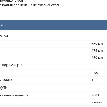
еіржавкої сталі
рівальні елементи з неіржавкої сталі
ки
зміри
650 мм
475 мм
430 мм
 параметрів
2 хв
ам мийки
1
бути
живана потужність
260 Вт
к
Іспанія