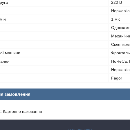
руга
220 В
Нержавію
мін
1 міс
Однокам
Механічн
я
Склянком
ної машини
Фронталь
тання
HoReCa, 
Нержавію
Fagor
ля замовлення
:
Картонне паковання