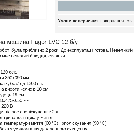
повернення това
а машина Fagor LVC 12 б/у
боті була приблизно 2 роки. До експлуатації готова. Невеликий 
о миє невеликі блюдця, склянки.
:
120 сек.
ети 350х350 мм
сть, бок/год 1200 шт.
а висота келихів 18 см
юдець 19 см
30х475х650 мм
 220 В
и під час ополіскування: 2 л
я тривалості циклу миття
 температури миття (60 °C) і ополіскування (90 °C)
 бака з ухилом вниз для легшого очищення