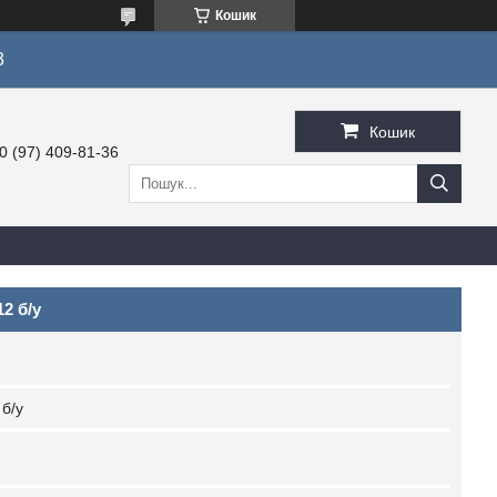
Кошик
3
Кошик
0 (97) 409-81-36
2 б/у
 б/у