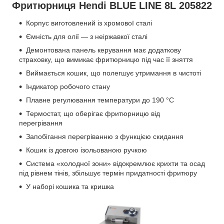
Фритюрниця Hendi BLUE LINE 8L 205822
Корпус виготовлений із хромової сталі
Ємність для олії — з неіржавкої сталі
Демонтована панель керування має додаткову
страховку, що вимикає фритюрницю під час її зняття
Виймається кошик, що полегшує утримання в чистоті
Індикатор робочого стану
Плавне регулювання температури до 190 °C
Термостат, що оберігає фритюрницю від
перегрівання
Запобігання перегріванню з функцією скидання
Кошик із довгою ізольованою ручкою
Система «холодної зони» відокремлює крихти та осад
під рівнем тінів, збільшує термін придатності фритюру
У наборі кошика та кришка