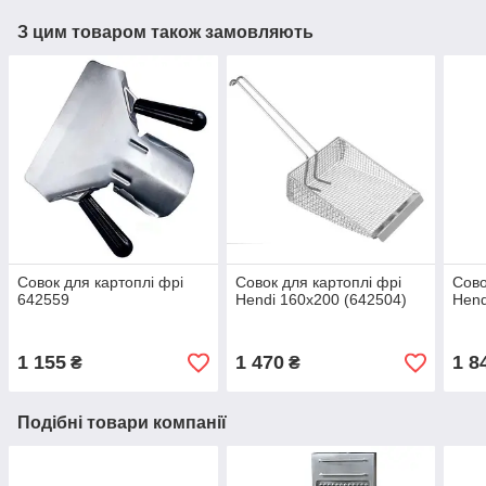
З цим товаром також замовляють
Совок для картоплі фрі
Совок для картоплі фрі
Сово
642559
Hendi 160x200 (642504)
Hend
1 155
1 470
1 8
₴
₴
Подібні товари компанії