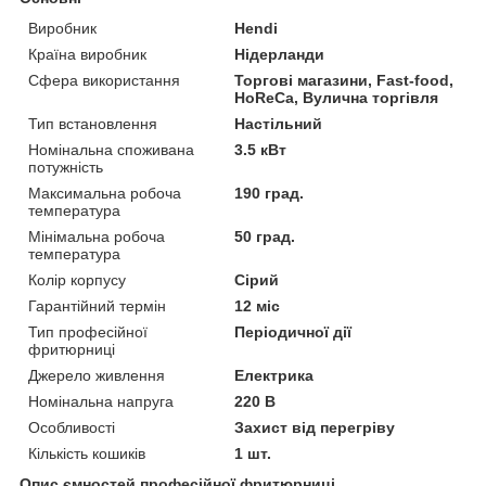
Виробник
Hendi
Країна виробник
Нідерланди
Сфера використання
Торгові магазини, Fast-food,
HoReCa, Вулична торгівля
Тип встановлення
Настільний
Номінальна споживана
3.5 кВт
потужність
Максимальна робоча
190 град.
температура
Мінімальна робоча
50 град.
температура
Колір корпусу
Сірий
Гарантійний термін
12 міс
Тип професійної
Періодичної дії
фритюрниці
Джерело живлення
Електрика
Номінальна напруга
220 В
Особливості
Захист від перегріву
Кількість кошиків
1 шт.
Опис ємностей професійної фритюрниці