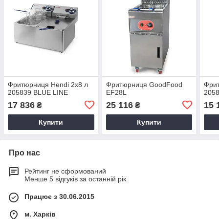
Фритюрниця Hendi 2x8 л
Фритюрниця GoodFood
Фрит
205839 BLUE LINE
EF28L
2058
17 836
25 116
15 
₴
₴
Купити
Купити
Про нас
Рейтинг не сформований
Менше 5 відгуків за останній рік
Працює з 30.06.2015
м. Харків