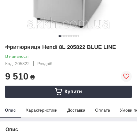
Фритюрниця Hendi 8L 205822 BLUE LINE
В наявності
Код: 205822
Роздріб
9 510
₴
Купити
Опис
Характеристики
Доставка
Оплата
Умови п
Опис