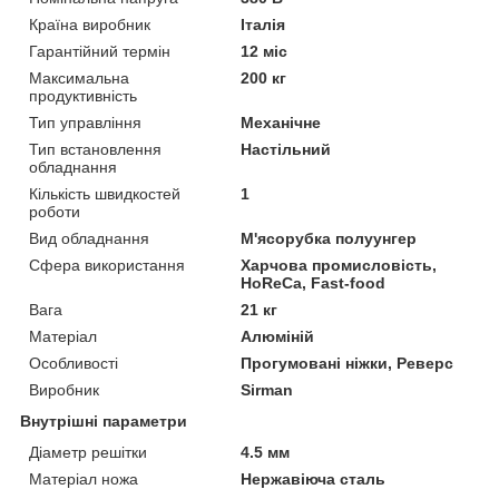
Країна виробник
Італія
Гарантійний термін
12 міс
Максимальна
200 кг
продуктивність
Тип управління
Механічне
Тип встановлення
Настільний
обладнання
Кількість швидкостей
1
роботи
Вид обладнання
М'ясорубка полуунгер
Сфера використання
Харчова промисловість,
HoReCa, Fast-food
Вага
21 кг
Матеріал
Алюміній
Особливості
Прогумовані ніжки, Реверс
Виробник
Sirman
Внутрішні параметри
Діаметр решітки
4.5 мм
Матеріал ножа
Нержавіюча сталь