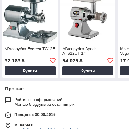
М'ясорубка Everest TC12E
М'ясорубка Apach
М'яс
ATS22UT 1Ф
Veg
32 183
54 075
17 
₴
₴
Купити
Купити
Про нас
Рейтинг не сформований
Менше 5 відгуків за останній рік
Працює з 30.06.2015
м. Харків