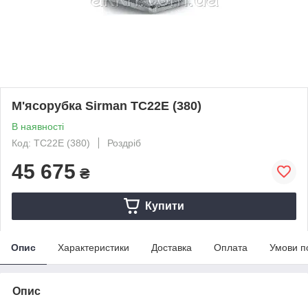
М'ясорубка Sirman TC22E (380)
В наявності
Код: TC22E (380)
Роздріб
45 675
₴
Купити
Опис
Характеристики
Доставка
Оплата
Умови п
Опис