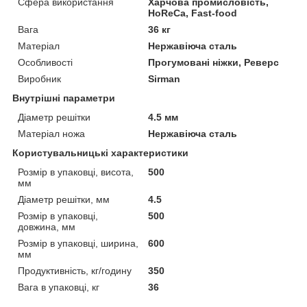
Сфера використання
Харчова промисловість,
HoReCa, Fast-food
Вага
36 кг
Матеріал
Нержавіюча сталь
Особливості
Прогумовані ніжки, Реверс
Виробник
Sirman
Внутрішні параметри
Діаметр решітки
4.5 мм
Матеріал ножа
Нержавіюча сталь
Користувальницькі характеристики
Розмір в упаковці, висота,
500
мм
Діаметр решітки, мм
4.5
Розмір в упаковці,
500
довжина, мм
Розмір в упаковці, ширина,
600
мм
Продуктивність, кг/годину
350
Вага в упаковці, кг
36