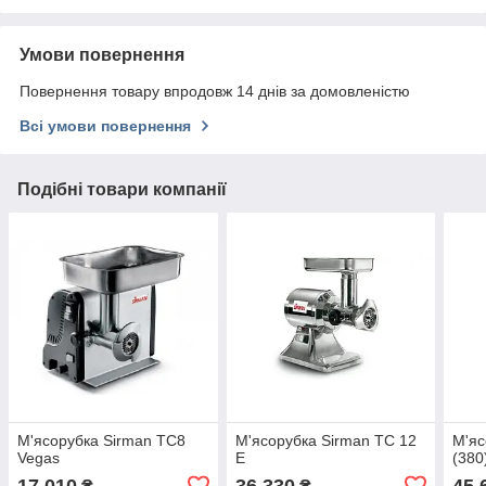
Умови повернення
Повернення товару впродовж 14 днів за домовленістю
Всі умови повернення
Подібні товари компанії
М'ясорубка Sirman TC8
М'ясорубка Sirman TC 12
М'яс
Vegas
E
(380
17 010
36 330
45 