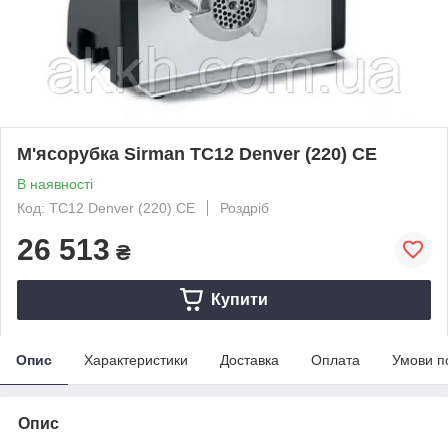
М'ясорубка Sirman TC12 Denver (220) CE
В наявності
Код: TC12 Denver (220) CE
Роздріб
26 513
₴
Купити
Опис
Характеристики
Доставка
Оплата
Умови п
Опис