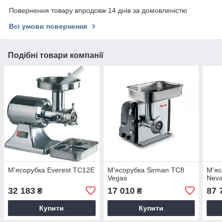
Повернення товару впродовж 14 днів за домовленістю
Всі умови повернення
Подібні товари компанії
М'ясорубка Everest TC12E
М'ясорубка Sirman TC8
М'яс
Vegas
Neva
32 183
17 010
87 
₴
₴
Купити
Купити