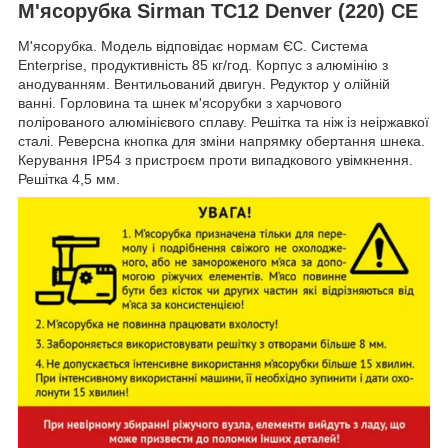
М'ясорубка Sirman TC12 Denver (220) CE
М'ясорубка. Модель відповідає нормам ЄС. Система
Enterprise, продуктивність 85 кг/год. Корпус з алюмінію з
анодуванням. Вентильований двигун. Редуктор у олійній
ванні. Горловина та шнек м'ясорубки з харчового
полірованого алюмінієвого сплаву. Решітка та ніж із неіржавкої
сталі. Реверсна кнопка для зміни напрямку обертання шнека.
Керування IP54 з пристроєм проти випадкового увімкнення.
Решітка 4,5 мм.