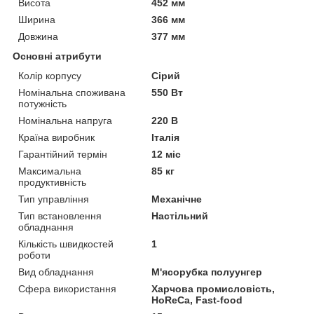
Висота
452 мм
Ширина
366 мм
Довжина
377 мм
Основні атрибути
Колір корпусу
Сірий
Номінальна споживана
550 Вт
потужність
Номінальна напруга
220 В
Країна виробник
Італія
Гарантійний термін
12 міс
Максимальна
85 кг
продуктивність
Тип управління
Механічне
Тип встановлення
Настільний
обладнання
Кількість швидкостей
1
роботи
Вид обладнання
М'ясорубка полуунгер
Сфера використання
Харчова промисловість,
HoReCa, Fast-food