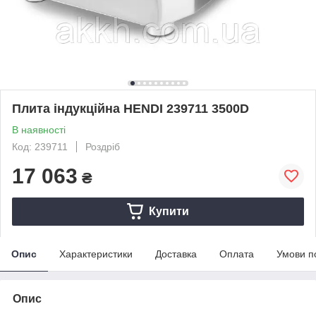
Плита індукційна HENDI 239711 3500D
В наявності
Код: 239711
Роздріб
17 063
₴
Купити
Опис
Характеристики
Доставка
Оплата
Умови п
Опис