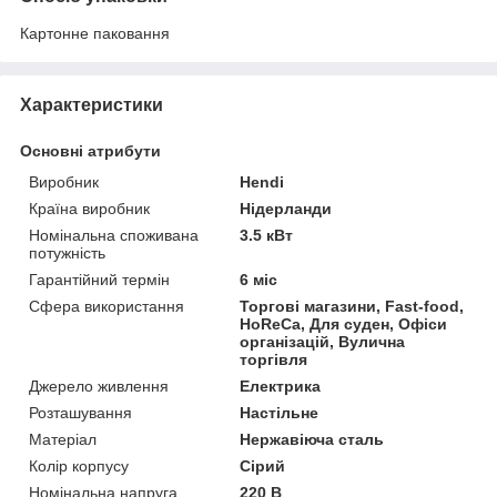
Картонне паковання
Характеристики
Основні атрибути
Виробник
Hendi
Країна виробник
Нідерланди
Номінальна споживана
3.5 кВт
потужність
Гарантійний термін
6 міс
Сфера використання
Торгові магазини, Fast-food,
HoReCa, Для суден, Офіси
організацій, Вулична
торгівля
Джерело живлення
Електрика
Розташування
Настільне
Матеріал
Нержавіюча сталь
Колір корпусу
Сірий
Номінальна напруга
220 В