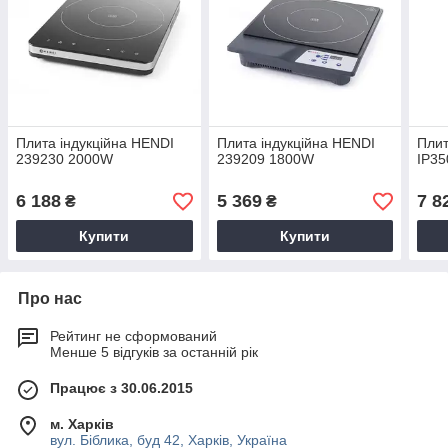
Плита індукційна HENDI
Плита індукційна HENDI
Плит
239230 2000W
239209 1800W
IP35
6 188
5 369
7 8
₴
₴
Купити
Купити
Про нас
Рейтинг не сформований
Менше 5 відгуків за останній рік
Працює з 30.06.2015
м. Харків
вул. Біблика, буд 42, Харків, Україна