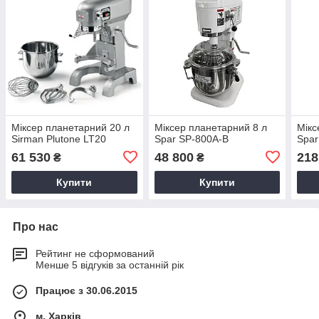
Міксер планетарний 20 л
Міксер планетарний 8 л
Мікс
Sirman Plutone LT20
Spar SP-800A-B
Spar
61 530
48 800
218
₴
₴
Купити
Купити
Про нас
Рейтинг не сформований
Менше 5 відгуків за останній рік
Працює з 30.06.2015
м. Харків