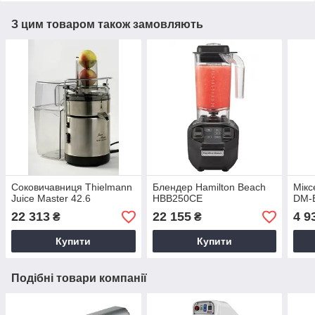
З цим товаром також замовляють
Соковичавниця Thielmann
Блендер Hamilton Beach
Мікс
Juice Master 42.6
HBB250CE
DM-
22 313
22 155
4 9
₴
₴
Купити
Купити
Подібні товари компанії