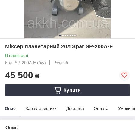
Міксер планетарний 20л Spar SP-200А-E
В наявності
Код: SP-200А-E (б/у)
Роздріб
45 500
₴
Купити
Опис
Характеристики
Доставка
Оплата
Умови п
Опис