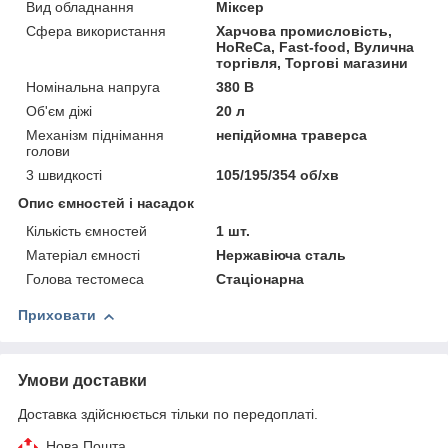
Вид обладнання
Міксер
Сфера використання
Харчова промисловість,
HoReCa, Fast-food, Вулична
торгівля, Торгові магазини
Номінальна напруга
380 В
Об'єм діжі
20 л
Механізм піднімання
непідйомна траверса
голови
3 швидкості
105/195/354 об/хв
Опис ємностей і насадок
Кількість ємностей
1 шт.
Матеріал ємності
Нержавіюча сталь
Голова тестомеса
Стаціонарна
Приховати
Умови доставки
Доставка здійснюється тільки по передоплаті.
Нова Пошта