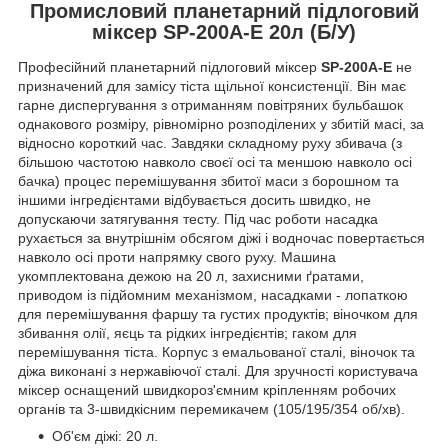
Промисловий планетарний підлоговий
міксер SP-200А-E 20л (Б/У)
Професійний планетарний підлоговий міксер
SP-200A-E
не
призначений для замісу тіста щільної консистенції. Він має
гарне диспергування з отриманням повітряних бульбашок
однакового розміру, рівномірно розподілених у збитій масі, за
відносно короткий час. Завдяки складному руху збивача (з
більшою частотою навколо своєї осі та меншою навколо осі
бачка) процес перемішування збитої маси з борошном та
іншими інгредієнтами відбувається досить швидко, не
допускаючи затягування тесту. Під час роботи насадка
рухається за внутрішнім обсягом діжі і водночас повертається
навколо осі проти напрямку свого руху. Машина
укомплектована дежою на 20 л, захисними ґратами,
приводом із підйомним механізмом, насадками - лопаткою
для перемішування фаршу та густих продуктів; віночком для
збивання олії, яєць та рідких інгредієнтів; гаком для
перемішування тіста.
Корпус з емальованої сталі, віночок та
діжа виконані з нержавіючої сталі. Для зручності користувача
міксер оснащений швидкороз'ємним кріпленням робочих
органів та 3-швидкісним перемикачем (105/195/354 об/хв).
Об'єм діжі: 20 л.