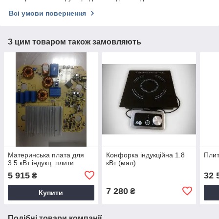
Всі умови повернення
З цим товаром також замовляють
Материнська плата для
Конфорка індукційна 1.8
Плит
3.5 кВт індукц. плити
кВт (мал)
5 915
32 
₴
7 280
₴
Купити
Подібні товари компанії