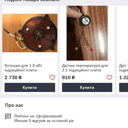
Котушка для 1.8 кВт
Датчик температури для
Дріт
індукційної плити
3.5 індукційної плити
інду
2 730
910
1 2
₴
₴
Купити
Купити
Про нас
Рейтинг не сформований
Менше 5 відгуків за останній рік