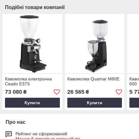
Подібні товари компанії
Кавомолка електронна
Кавомолка Quamar M80E
Кав
Ceado E37S
600
73 080
26 565
5 7
₴
₴
Купити
Купити
Про нас
Рейтинг не сформований
Менше 5 відгуків за останній рік