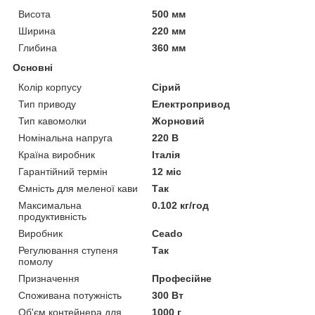
Висота
500 мм
Ширина
220 мм
Глибина
360 мм
Основні
Колір корпусу
Сірий
Тип приводу
Електропривод
Тип кавомолки
Жорновий
Номінальна напруга
220 В
Країна виробник
Італія
Гарантійний термін
12 міс
Ємність для меленої кави
Так
Максимальна
0.102 кг/год
продуктивність
Виробник
Ceado
Регулювання ступеня
Так
помолу
Призначення
Професійне
Споживана потужність
300 Вт
Об'єм контейнера для
1000 г