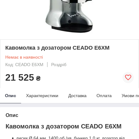
Кавомолка з дозатором CEADO E6XM
Немає в наявності
Код: CEADO E6XM
Роздріб
21 525
₴
Опис
Характеристики
Доставка
Оплата
Умови п
Опис
Кавомолка з дозатором CEADO E6XM
диски Ø 64 мм, 1400 об./хв, бункер 1,0 кг, дозатор від